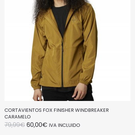
CORTAVIENTOS FOX FINISHER WINDBREAKER
CARAMELO
EL
EL
79,99
€
60,00
€
IVA INCLUIDO
PRECIO
PRECIO
Este