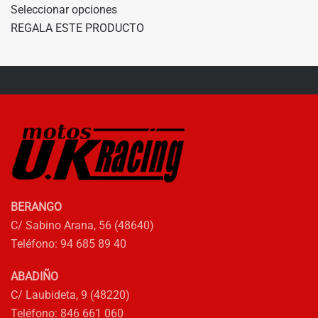
Seleccionar opciones
producto
ORIGINAL
ACTUAL
REGALA ESTE PRODUCTO
tiene
ERA:
ES:
múltiples
79,99€.
60,00€.
variantes.
Las
opciones
se
pueden
elegir
en
la
BERANGO
página
C/ Sabino Arana, 56 (48640)
de
Teléfono: 94 685 89 40
producto
ABADIÑO
C/ Laubideta, 9 (48220)
Teléfono: 846 661 060