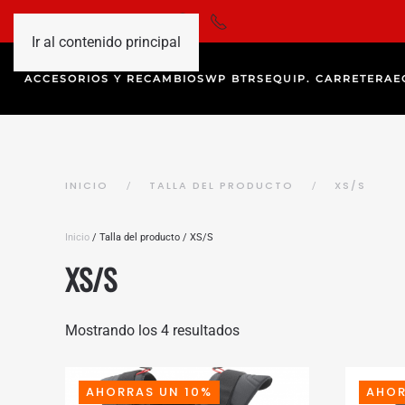
Ir al contenido principal
ACCESORIOS Y RECAMBIOS
WP BTRS
EQUIP. CARRETERA
E
INICIO
TALLA DEL PRODUCTO
XS/S
Inicio
/ Talla del producto / XS/S
XS/S
Ordenado
Mostrando los 4 resultados
por
precio:
alto
a
AHORRAS UN 10%
AHOR
bajo