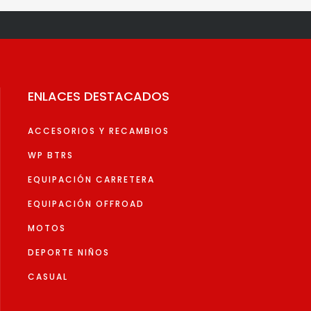
Las
Las
opciones
opcion
se
se
pueden
pueden
elegir
elegir
ENLACES DESTACADOS
en
en
la
la
ACCESORIOS Y RECAMBIOS
página
página
de
de
WP BTRS
producto
produc
EQUIPACIÓN CARRETERA
EQUIPACIÓN OFFROAD
MOTOS
DEPORTE NIÑOS
CASUAL