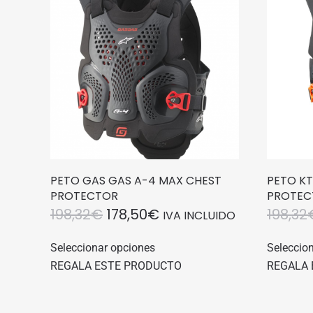
PETO GAS GAS A-4 MAX CHEST
PETO K
PROTECTOR
PROTEC
EL
EL
198,32
€
178,50
€
198,32
IVA INCLUIDO
PRECIO
PRECIO
Este
Seleccionar opciones
Seleccio
producto
ORIGINAL
ACTUAL
REGALA ESTE PRODUCTO
REGALA 
tiene
ERA:
ES:
múltiples
198,32€.
178,50€.
variantes.