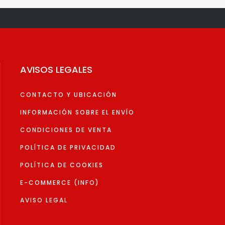
Las
es
opciones
se
pueden
elegir
AVISOS LEGALES
en
la
CONTACTO Y UBICACIÓN
página
de
INFORMACIÓN SOBRE EL ENVÍO
to
producto
CONDICIONES DE VENTA
POLÍTICA DE PRIVACIDAD
POLÍTICA DE COOKIES
E-COMMERCE (INFO)
AVISO LEGAL