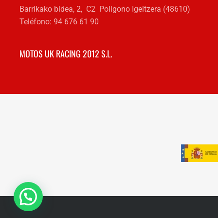
Barrikako bidea, 2, C2 Poligono Igeltzera (48610)
Teléfono: 94 676 61 90
MOTOS UK RACING 2012 S.L.