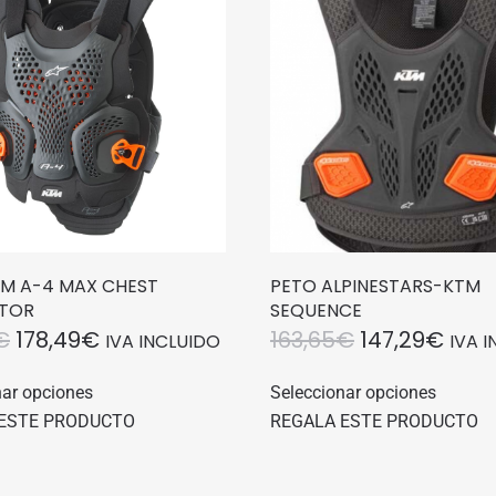
TM A-4 MAX CHEST
PETO ALPINESTARS-KTM
TOR
SEQUENCE
EL
EL
EL
EL
€
178,49
€
163,65
€
147,29
€
IVA INCLUIDO
IVA 
PRECIO
PRECIO
PRECIO
PREC
Este
Este
nar opciones
Seleccionar opciones
producto
produc
ORIGINAL
ACTUAL
ORIGINAL
ACT
ESTE PRODUCTO
REGALA ESTE PRODUCTO
tiene
tiene
ERA:
ES:
ERA:
ES:
múltiples
múltipl
198,32€.
178,49€.
163,65€.
147,
variantes.
variant