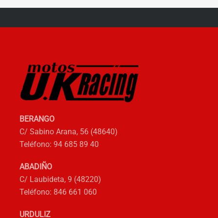
Las
opciones
se
pueden
elegir
en
la
página
de
BERANGO
producto
C/ Sabino Arana, 56 (48640)
Teléfono: 94 685 89 40
ABADIÑO
C/ Laubideta, 9 (48220)
Teléfono: 846 661 060
URDULIZ