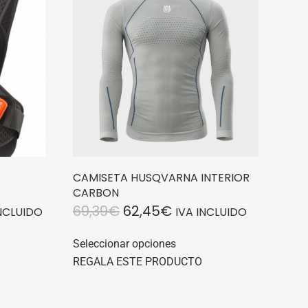
CAMISETA HUSQVARNA INTERIOR
CARBON
EL
EL
69,39
€
62,45
€
INCLUIDO
IVA INCLUIDO
IO
PRECIO
PRECIO
Este
Seleccionar opciones
to
producto
UAL
ORIGINAL
ACTUAL
REGALA ESTE PRODUCTO
tiene
ERA:
ES:
es
múltiples
29€.
69,39€.
62,45€.
es.
variantes.