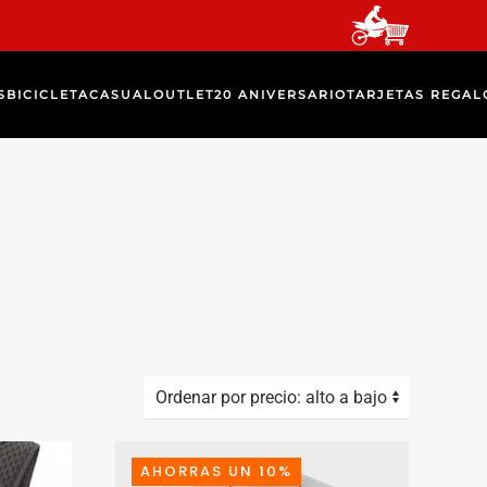
S
BICICLETA
CASUAL
OUTLET
20 ANIVERSARIO
TARJETAS REGAL
AHORRAS UN 10%