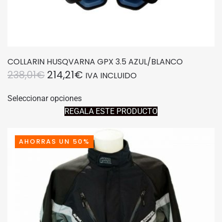
COLLARIN HUSQVARNA GPX 3.5 AZUL/BLANCO
EL
EL
238,01
€
214,21
€
IVA INCLUIDO
PRECIO
PRECIO
Este
Seleccionar opciones
producto
ORIGINAL
ACTUAL
REGALA ESTE PRODUCTO
tiene
ERA:
ES:
múltiples
238,01€.
214,21€.
variantes.
AHORRAS UN 50%
Las
opciones
se
pueden
elegir
en