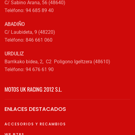
C/ Sabino Arana, 56 (48640)
de
Teléfono: 94 685 89 40
producto
ABADIÑO
C/ Laubideta, 9 (48220)
Teléfono: 846 661 060
URDULIZ
Barrikako bidea, 2, C2 Poligono Igeltzera (48610)
Teléfono: 94 676 61 90
MOTOS UK RACING 2012 S.L.
ENLACES DESTACADOS
ACCESORIOS Y RECAMBIOS
WP BTRS