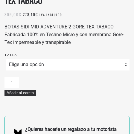
TEX TABACO
EL
EL
309,00
€
278,10
€
IVA INCLUIDO
PRECIO
PRECIO
ORIGINAL
ACTUAL
BOTAS SIDI MID ADVENTURE 2 GORE TEX TABACO
ERA:
ES:
Fabricada 100% en Techno Micro y con membrana Gore-
309,00€.
278,10€.
Tex impermeable y transpirable
TALLA
BOTAS
SIDI
Añadir al carrito
MIDI
ADVENTURE
2
GORE
TEX
¿Quieres hacerle un regalazo a tu motorista