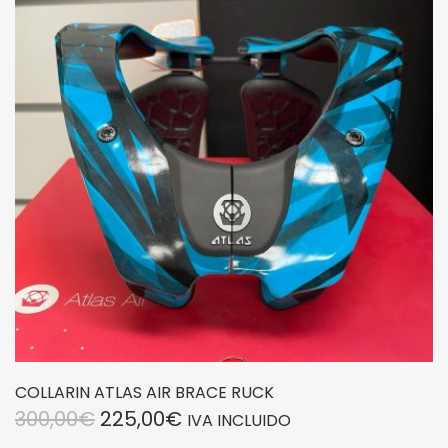
opciones
se
pueden
elegir
en
la
página
de
producto
COLLARIN ATLAS AIR BRACE RUCK
EL
EL
300,00
€
225,00
€
IVA INCLUIDO
PRECIO
PRECIO
Este