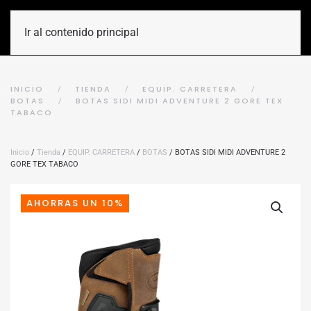
Ir al contenido principal
INICIO
TIENDA
EQUIP. CARRETERA
BOTAS
BOTAS SIDI MIDI ADVENTURE 2 GORE TEX
TABACO
Inicio
/
Tienda
/
EQUIP. CARRETERA
/
BOTAS
/ BOTAS SIDI MIDI ADVENTURE 2
GORE TEX TABACO
AHORRAS UN 10%