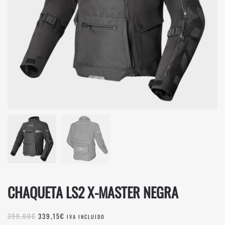
CHAQUETA LS2 X-MASTER NEGRA
EL
EL
399,00
€
339,15
€
IVA INCLUIDO
PRECIO
PRECIO