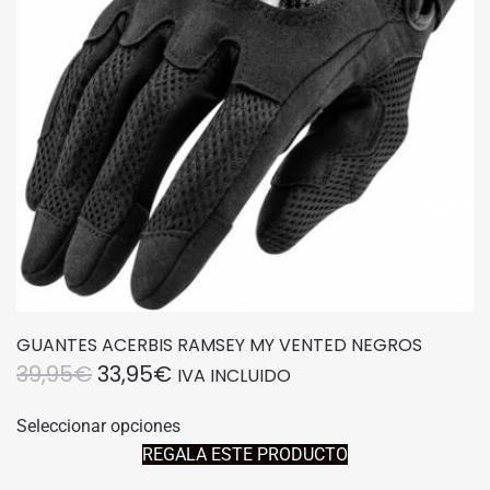
elegir
en
la
página
de
producto
GUANTES ACERBIS RAMSEY MY VENTED NEGROS
EL
EL
39,95
€
33,95
€
IVA INCLUIDO
PRECIO
PRECIO
Este
Seleccionar opciones
producto
ORIGINAL
ACTUAL
REGALA ESTE PRODUCTO
tiene
ERA:
ES:
múltiples