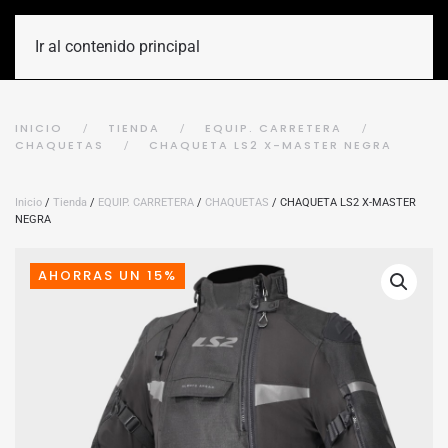
Ir al contenido principal
INICIO
TIENDA
EQUIP. CARRETERA
CHAQUETAS
CHAQUETA LS2 X-MASTER NEGRA
Inicio
/
Tienda
/
EQUIP. CARRETERA
/
CHAQUETAS
/ CHAQUETA LS2 X-MASTER
NEGRA
AHORRAS UN 15%