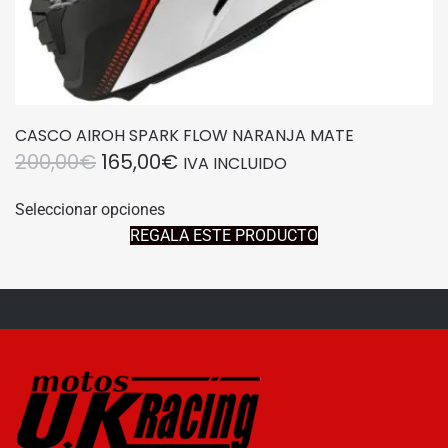
CASCO AIROH SPARK FLOW NARANJA MATE
EL
EL
200,00
€
165,00
€
IVA INCLUIDO
PRECIO
PRECIO
Este
Seleccionar opciones
producto
ORIGINAL
ACTUAL
REGALA ESTE PRODUCTO
tiene
ERA:
ES:
múltiples
200,00€.
165,00€.
variantes.
Las
opciones
se
pueden
elegir