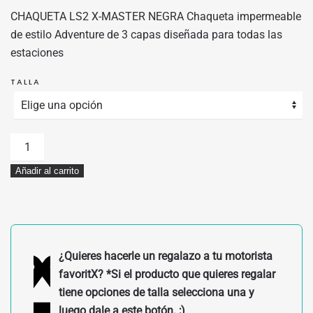
ORIGINAL
ACTUAL
CHAQUETA LS2 X-MASTER NEGRA Chaqueta impermeable
ERA:
ES:
de estilo Adventure de 3 capas diseñada para todas las
399,00€.
339,15€.
estaciones
TALLA
CHAQUETA
LS2
Añadir al carrito
X-
MASTER
NEGRA
cantidad
¿Quieres hacerle un regalazo a tu motorista
favoritX? *Si el producto que quieres regalar
tiene opciones de talla selecciona una y
luego dale a este botón. ;)