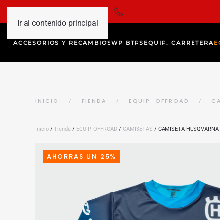
Ir al contenido principal
ACCESORIOS Y RECAMBIOS
WP BTRS
EQUIP. CARRETERA
E
INICIO
TIENDA
EQUIP. OFFROAD
C
Inicio
/
Tienda
/
EQUIP. OFFROAD
/
CAMISETAS
/ CAMISETA HUSQVARNA 
AHORRAS UN 25%