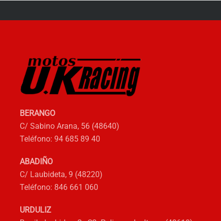
Las
opciones
se
pueden
elegir
en
la
página
de
BERANGO
producto
C/ Sabino Arana, 56 (48640)
Teléfono: 94 685 89 40
ABADIÑO
C/ Laubideta, 9 (48220)
Teléfono: 846 661 060
URDULIZ