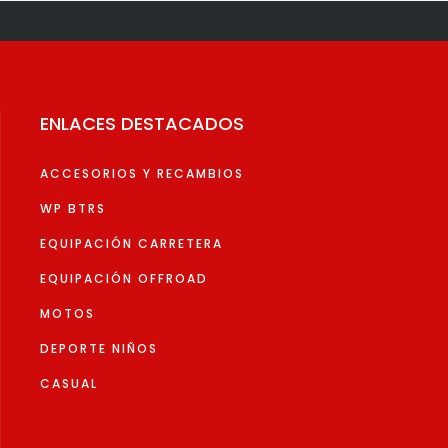
Las
Las
opciones
opcion
se
se
pueden
pueden
elegir
elegir
ENLACES DESTACADOS
en
en
la
la
ACCESORIOS Y RECAMBIOS
página
página
de
de
WP BTRS
producto
produc
EQUIPACIÓN CARRETERA
EQUIPACIÓN OFFROAD
MOTOS
DEPORTE NIÑOS
CASUAL