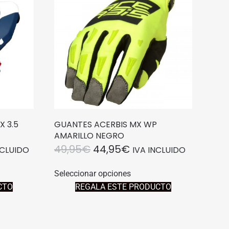
 3.5
GUANTES ACERBIS MX WP
AMARILLO NEGRO
EL
EL
49,95
€
44,95
€
NCLUIDO
IVA INCLUIDO
IO
PRECIO
PRECIO
Este
Seleccionar opciones
to
producto
AL
ORIGINAL
ACTUAL
CTO
REGALA ESTE PRODUCTO
tiene
ERA:
ES:
es
múltiples
1€.
49,95€.
44,95€.
es.
variantes.