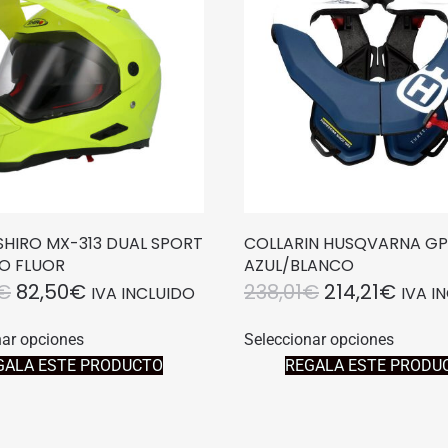
HIRO MX-313 DUAL SPORT
COLLARIN HUSQVARNA GPX
O FLUOR
AZUL/BLANCO
EL
EL
EL
EL
€
82,50
€
238,01
€
214,21
€
IVA INCLUIDO
IVA I
PRECIO
PRECIO
PRECIO
PREC
Este
Este
nar opciones
Seleccionar opciones
producto
produc
ORIGINAL
ACTUAL
ORIGINAL
ACTU
GALA ESTE PRODUCTO
REGALA ESTE PRODU
tiene
tiene
ERA:
ES:
ERA:
ES:
múltiples
múltipl
165,00€.
82,50€.
238,01€.
214,2
variantes.
variant