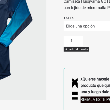
Camiseta Husqvarna GOTLA
ERA:
ES:
con tejido de micromalla P
50,00€.
37,50€.
TALLA
CAMISETA
HUSQVARNA
Añadir al carrito
GOTLAND
SHIRT
BLUE
cantidad
¿Quieres hacerle 
producto que quie
una y luego dale 
REGALA ESTE 