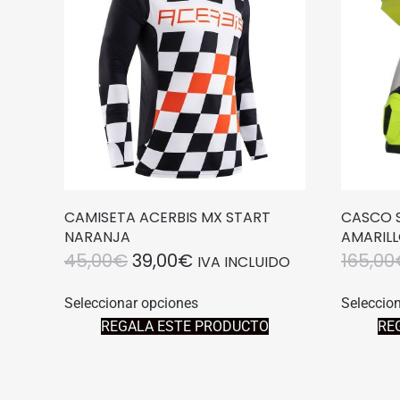
CAMISETA ACERBIS MX START
CASCO S
NARANJA
AMARILL
EL
EL
45,00
€
39,00
€
165,00
IVA INCLUIDO
PRECIO
PRECIO
Este
Seleccionar opciones
Seleccio
producto
ORIGINAL
ACTUAL
REGALA ESTE PRODUCTO
RE
tiene
ERA:
ES:
múltiples
45,00€.
39,00€.
variantes.