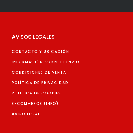
Las
es
opciones
se
pueden
elegir
AVISOS LEGALES
en
la
CONTACTO Y UBICACIÓN
página
de
INFORMACIÓN SOBRE EL ENVÍO
to
producto
CONDICIONES DE VENTA
POLÍTICA DE PRIVACIDAD
POLÍTICA DE COOKIES
E-COMMERCE (INFO)
AVISO LEGAL