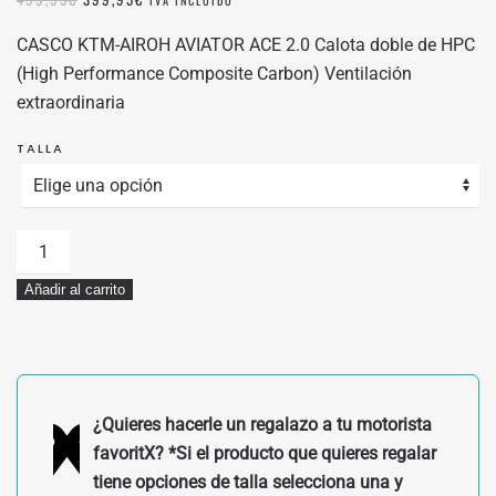
IVA INCLUIDO
PRECIO
PRECIO
ORIGINAL
ACTUAL
CASCO KTM-AIROH AVIATOR ACE 2.0 Calota doble de HPC
ERA:
ES:
(High Performance Composite Carbon) Ventilación
499,95€.
399,95€.
extraordinaria
TALLA
CASCO
KTM-
Añadir al carrito
AIROH
AVIATOR
ACE
2.0
cantidad
¿Quieres hacerle un regalazo a tu motorista
favoritX? *Si el producto que quieres regalar
tiene opciones de talla selecciona una y