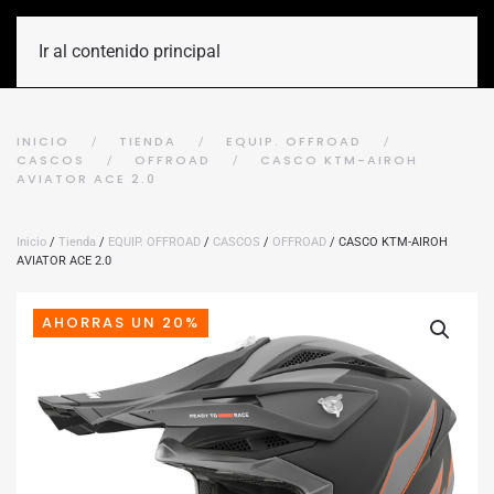
Ir al contenido principal
INICIO
TIENDA
EQUIP. OFFROAD
CASCOS
OFFROAD
CASCO KTM-AIROH
AVIATOR ACE 2.0
Inicio
/
Tienda
/
EQUIP. OFFROAD
/
CASCOS
/
OFFROAD
/ CASCO KTM-AIROH
AVIATOR ACE 2.0
AHORRAS UN 20%