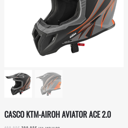
CASCO KTM-AIROH AVIATOR ACE 2.0
EL
EL
499,95
€
399,95
€