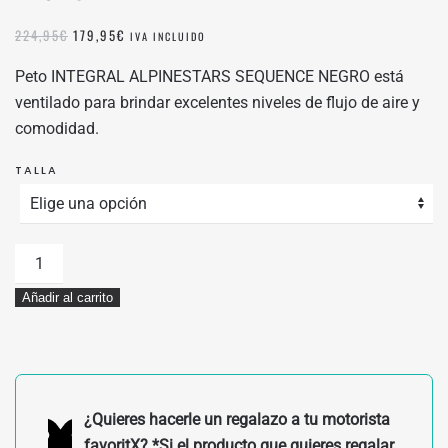
EL
EL
224,95
€
179,95
€
IVA INCLUIDO
PRECIO
PRECIO
ORIGINAL
ACTUAL
Peto INTEGRAL ALPINESTARS SEQUENCE NEGRO está
ERA:
ES:
ventilado para brindar excelentes niveles de flujo de aire y
224,95€.
179,95€.
comodidad.
TALLA
PETO
INTEGRAL
Añadir al carrito
ALPINESTARS
SEQUENCE
NEGRO
cantidad
¿Quieres hacerle un regalazo a tu motorista
favoritX? *Si el producto que quieres regalar