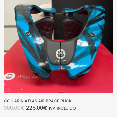
opciones
se
pueden
elegir
en
la
página
de
producto
COLLARIN ATLAS AIR BRACE RUCK
EL
EL
300,00
€
225,00
€
IVA INCLUIDO
PRECIO
PRECIO
Este