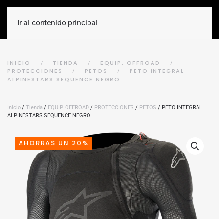
Ir al contenido principal
INICIO
TIENDA
EQUIP. OFFROAD
PROTECCIONES
PETOS
PETO INTEGRAL
ALPINESTARS SEQUENCE NEGRO
Inicio
/
Tienda
/
EQUIP. OFFROAD
/
PROTECCIONES
/
PETOS
/ PETO INTEGRAL
ALPINESTARS SEQUENCE NEGRO
AHORRAS UN 20%