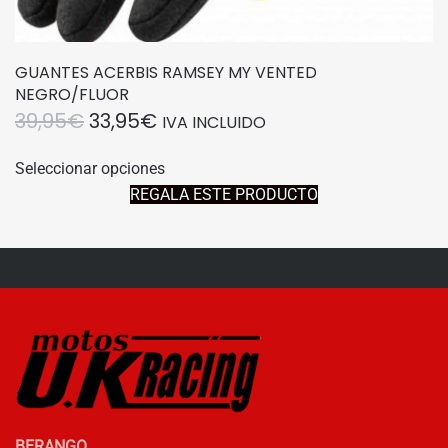
GUANTES ACERBIS RAMSEY MY VENTED
NEGRO/FLUOR
EL
EL
39,95
€
33,95
€
IVA INCLUIDO
PRECIO
PRECIO
Este
Seleccionar opciones
producto
ORIGINAL
ACTUAL
REGALA ESTE PRODUCTO
tiene
ERA:
ES:
múltiples
39,95€.
33,95€.
variantes.
Las
opciones
se
pueden
elegir
en
la
BERANGO