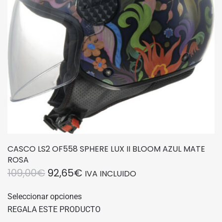
elegir
en
la
página
de
producto
CASCO LS2 OF558 SPHERE LUX II BLOOM AZUL MATE
ROSA
EL
EL
109,00
€
92,65
€
IVA INCLUIDO
PRECIO
PRECIO
Este
Seleccionar opciones
producto
ORIGINAL
ACTUAL
REGALA ESTE PRODUCTO
tiene
ERA:
ES: