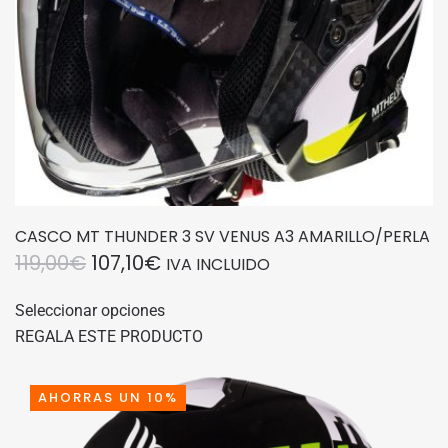
página
de
producto
CASCO MT THUNDER 3 SV VENUS A3 AMARILLO/PERLA
EL
EL
119,00
€
107,10
€
IVA INCLUIDO
PRECIO
PRECIO
Este
Seleccionar opciones
producto
ORIGINAL
ACTUAL
REGALA ESTE PRODUCTO
tiene
ERA:
ES:
múltiples
119,00€.
107,10€.
variantes.
AHORRAS UN 10%
Las
opciones