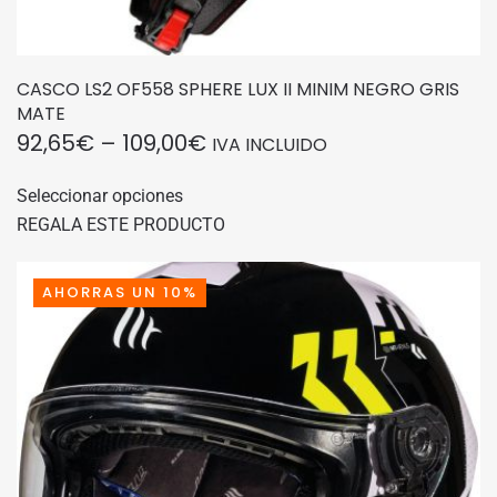
CASCO LS2 OF558 SPHERE LUX II MINIM NEGRO GRIS
MATE
RANGO
92,65
€
–
109,00
€
IVA INCLUIDO
DE
Este
Seleccionar opciones
producto
PRECIOS:
REGALA ESTE PRODUCTO
tiene
DESDE
múltiples
92,65€
variantes.
AHORRAS UN 10%
HASTA
Las
109,00€
opciones
se
pueden
elegir
en
la