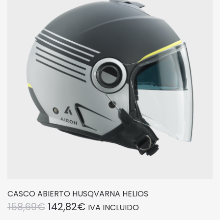
opciones
se
pueden
elegir
en
la
página
de
producto
CASCO ABIERTO HUSQVARNA HELIOS
EL
EL
158,69
€
142,82
€
IVA INCLUIDO
Este