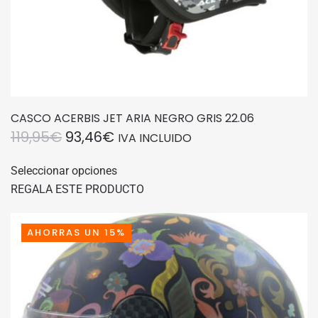
producto
CASCO ACERBIS JET ARIA NEGRO GRIS 22.06
EL
EL
119,95
€
93,46
€
IVA INCLUIDO
PRECIO
PRECIO
Este
Seleccionar opciones
producto
ORIGINAL
ACTUAL
REGALA ESTE PRODUCTO
tiene
ERA:
ES:
múltiples
119,95€.
93,46€.
variantes.
AHORRAS UN 15%
Las
opciones
se
pueden