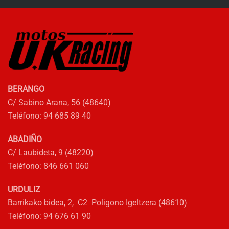
79,00€.
43,95€.
36,95€.
33,25€.
BERANGO
C/ Sabino Arana, 56 (48640)
Teléfono: 94 685 89 40
ABADIÑO
C/ Laubideta, 9 (48220)
Teléfono: 846 661 060
URDULIZ
Barrikako bidea, 2, C2 Poligono Igeltzera (48610)
Teléfono: 94 676 61 90