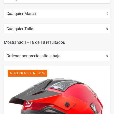
Ordenado
Mostrando 1–16 de 18 resultados
por
precio:
alto
a
AHORRAS UN 10%
bajo