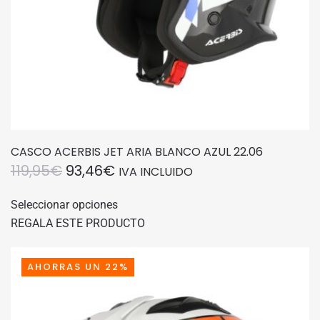
de
producto
CASCO ACERBIS JET ARIA BLANCO AZUL 22.06
EL
EL
119,95
€
93,46
€
IVA INCLUIDO
PRECIO
PRECIO
Este
Seleccionar opciones
producto
ORIGINAL
ACTUAL
REGALA ESTE PRODUCTO
tiene
ERA:
ES:
múltiples
119,95€.
93,46€.
variantes.
AHORRAS UN 22%
Las
opciones
se