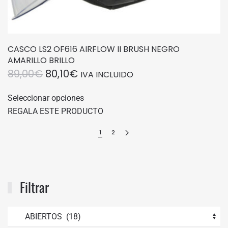
CASCO LS2 OF616 AIRFLOW II BRUSH NEGRO
AMARILLO BRILLO
EL
EL
89,00
€
80,10
€
IVA INCLUIDO
PRECIO
PRECIO
Este
Seleccionar opciones
producto
ORIGINAL
ACTUAL
REGALA ESTE PRODUCTO
tiene
ERA:
ES:
múltiples
89,00€.
80,10€.
1
2
variantes.
Las
opciones
se
Filtrar
pueden
elegir
en