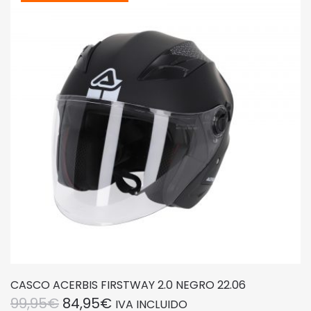
Las
opciones
se
pueden
elegir
en
la
página
de
producto
CASCO ACERBIS FIRSTWAY 2.0 NEGRO 22.06
EL
EL
99,95
€
84,95
€
IVA INCLUIDO