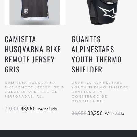
CAMISETA
GUANTES
HUSQVARNA BIKE
ALPINESTARS
REMOTE JERSEY
YOUTH THERMO
GRIS
SHIELDER
CAMISETA HUSQVARNA
GUANTES ALPINESTARS
BIKE REMOTE JERSEY GRIS
YOUTH THERMO SHIELDER
ZONAS DE VENTILACIÓN
GRACIAS A LA
PERFORADAS. AJ…
CONSTRUCCIÓN
COMPLETA DE…
El
El
79,00
€
43,95
€
IVA incluido
El
El
36,95
€
33,25
€
IVA incluido
precio
precio
precio
precio
original
actual
original
actual
era:
es:
era:
es: