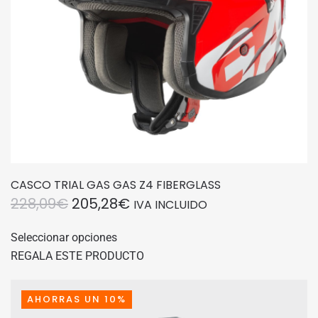
CASCO TRIAL GAS GAS Z4 FIBERGLASS
EL
EL
228,09
€
205,28
€
IVA INCLUIDO
PRECIO
PRECIO
Este
Seleccionar opciones
producto
ORIGINAL
ACTUAL
REGALA ESTE PRODUCTO
tiene
ERA:
ES:
múltiples
228,09€.
205,28€.
variantes.
AHORRAS UN 10%
Las