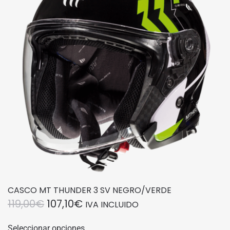
se
pueden
elegir
en
la
página
de
producto
CASCO MT THUNDER 3 SV NEGRO/VERDE
EL
EL
119,00
€
107,10
€
IVA INCLUIDO
PRECIO
PRECIO
Este
Seleccionar opciones