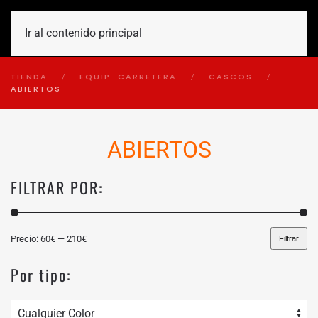
Ir al contenido principal
TIENDA
EQUIP. CARRETERA
CASCOS
ABIERTOS
ABIERTOS
FILTRAR POR:
Precio:
60€
—
210€
Filtrar
Precio
Precio
mínimo
máximo
Por tipo: