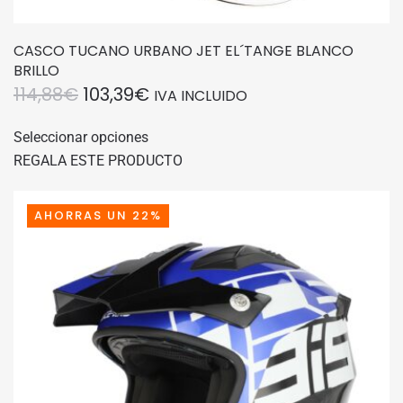
CASCO TUCANO URBANO JET EL´TANGE BLANCO
BRILLO
EL
EL
114,88
€
103,39
€
IVA INCLUIDO
PRECIO
PRECIO
Este
Seleccionar opciones
producto
ORIGINAL
ACTUAL
REGALA ESTE PRODUCTO
tiene
ERA:
ES:
múltiples
114,88€.
103,39€.
variantes.
AHORRAS UN 22%
Las
opciones
se
pueden
elegir
en
la
página