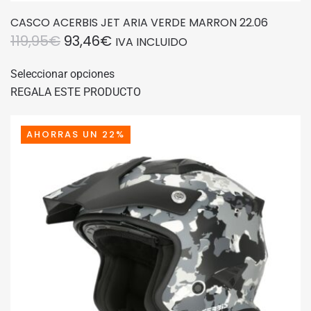
CASCO ACERBIS JET ARIA VERDE MARRON 22.06
EL
EL
119,95
€
93,46
€
IVA INCLUIDO
PRECIO
PRECIO
Este
Seleccionar opciones
producto
ORIGINAL
ACTUAL
REGALA ESTE PRODUCTO
tiene
ERA:
ES:
múltiples
119,95€.
93,46€.
variantes.
AHORRAS UN 22%
Las
opciones
se
pueden
elegir
en
la
página
de