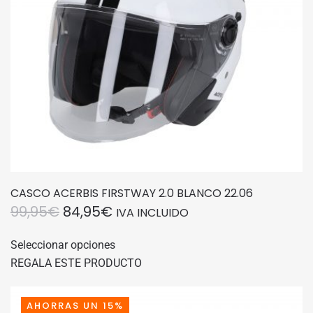
en
la
página
de
producto
CASCO ACERBIS FIRSTWAY 2.0 BLANCO 22.06
EL
EL
99,95
€
84,95
€
IVA INCLUIDO
PRECIO
PRECIO
Este
Seleccionar opciones
producto
ORIGINAL
ACTUAL
REGALA ESTE PRODUCTO
tiene
ERA:
ES:
múltiples
99,95€.
84,95€.
variantes.
AHORRAS UN 15%