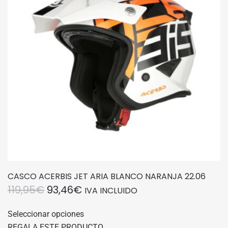
pueden
elegir
en
la
página
de
producto
CASCO ACERBIS JET ARIA BLANCO NARANJA 22.06
EL
EL
119,95
€
93,46
€
IVA INCLUIDO
PRECIO
PRECIO
Este
Seleccionar opciones
producto
ORIGINAL
ACTUAL
REGALA ESTE PRODUCTO