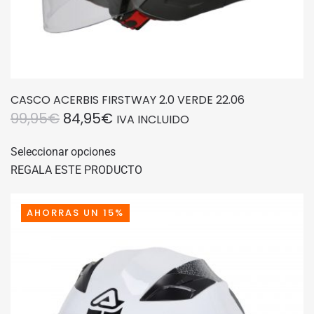
CASCO ACERBIS FIRSTWAY 2.0 VERDE 22.06
EL
EL
99,95
€
84,95
€
IVA INCLUIDO
PRECIO
PRECIO
Este
Seleccionar opciones
producto
ORIGINAL
ACTUAL
REGALA ESTE PRODUCTO
tiene
ERA:
ES:
múltiples
99,95€.
84,95€.
variantes.
AHORRAS UN 15%
Las
opciones
se
pueden
elegir