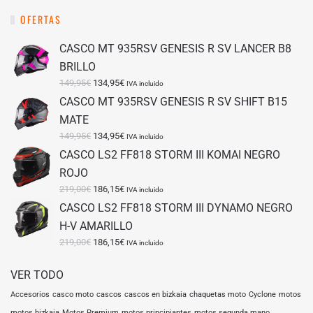
la
OFERTAS
página
de
CASCO MT 935RSV GENESIS R SV LANCER B8
producto
BRILLO
El
El
149,95
€
134,95
€
IVA incluido
precio
precio
CASCO MT 935RSV GENESIS R SV SHIFT B15
original
actual
MATE
era:
es:
149,95€.
El
134,95€.
El
149,95
€
134,95
€
IVA incluido
precio
precio
CASCO LS2 FF818 STORM III KOMAI NEGRO
original
actual
ROJO
era:
es:
149,95€.
El
134,95€.
El
219,00
€
186,15
€
IVA incluido
precio
precio
CASCO LS2 FF818 STORM III DYNAMO NEGRO
original
actual
H-V AMARILLO
era:
es:
219,00€.
El
186,15€.
El
219,00
€
186,15
€
IVA incluido
precio
precio
original
actual
VER TODO
era:
es:
219,00€.
186,15€.
Accesorios
casco moto
cascos
cascos en bizkaia
chaquetas moto
Cyclone
motos
motos bizkaia
Motos Premium
motos principiantes
motos segunda mano