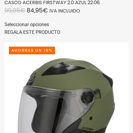
CASCO ACERBIS FIRSTWAY 2.0 AZUL 22.06
EL
EL
99,95
€
84,95
€
IVA INCLUIDO
PRECIO
PRECIO
Este
Seleccionar opciones
producto
ORIGINAL
ACTUAL
REGALA ESTE PRODUCTO
tiene
ERA:
ES:
múltiples
99,95€.
84,95€.
variantes.
AHORRAS UN 15%
Las
opciones
se
pueden
elegir
en
la
página
de
producto