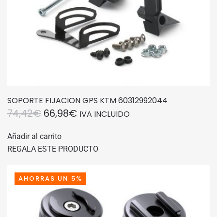
SOPORTE FIJACION GPS KTM 60312992044
EL
EL
74,42
€
66,98
€
IVA INCLUIDO
PRECIO
PRECIO
Añadir al carrito
ORIGINAL
ACTUAL
REGALA ESTE PRODUCTO
ERA:
ES:
74,42€.
66,98€.
AHORRAS UN 5%