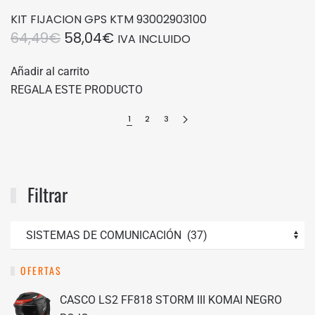
KIT FIJACION GPS KTM 93002903100
EL
EL
64,49
€
58,04
€
IVA INCLUIDO
PRECIO
PRECIO
Añadir al carrito
ORIGINAL
ACTUAL
REGALA ESTE PRODUCTO
ERA:
ES:
64,49€.
58,04€.
1
2
3
Filtrar
OFERTAS
CASCO LS2 FF818 STORM III KOMAI NEGRO