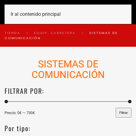
Ir al contenido principal
TIENDA
EQUIP. CARRETERA
SISTEMAS DE
COMUNICACIÓN
SISTEMAS DE
COMUNICACIÓN
FILTRAR POR:
Precio:
0€
—
730€
Filtrar
Precio
Precio
mínimo
máximo
Por tipo: