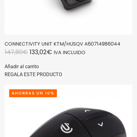
CONNECTIVITY UNIT KTM/HUSQV A60714986044
EL
EL
147,80
€
133,02
€
IVA INCLUIDO
PRECIO
PRECIO
Añadir al carrito
ORIGINAL
ACTUAL
REGALA ESTE PRODUCTO
ERA:
ES:
147,80€.
133,02€.
AHORRAS UN 10%