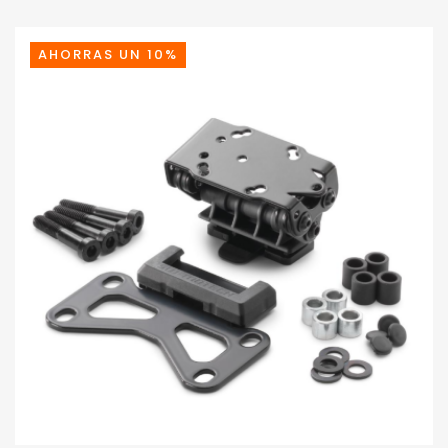
ERA:
ES:
69,99€.
66,49€.
AHORRAS UN 10%