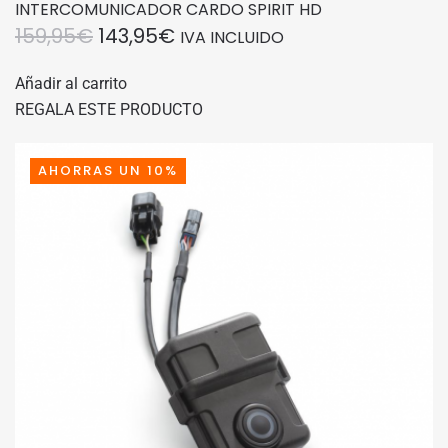
INTERCOMUNICADOR CARDO SPIRIT HD
EL
EL
159,95
€
143,95
€
IVA INCLUIDO
PRECIO
PRECIO
Añadir al carrito
ORIGINAL
ACTUAL
REGALA ESTE PRODUCTO
ERA:
ES:
159,95€.
143,95€.
AHORRAS UN 10%