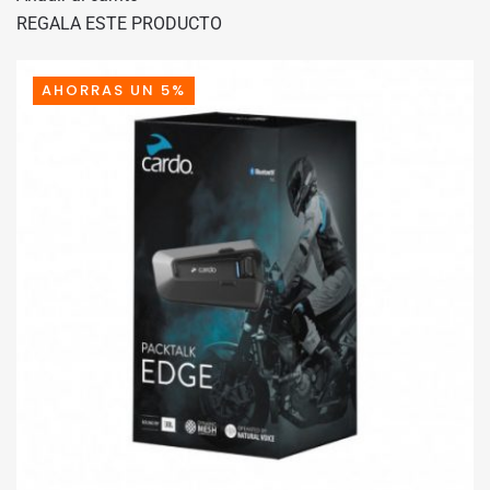
ORIGINAL
ACTUAL
REGALA ESTE PRODUCTO
ERA:
ES:
499,95€.
449,95€.
AHORRAS UN 5%