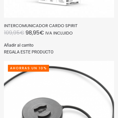
INTERCOMUNICADOR CARDO SPIRIT
EL
EL
109,95
€
98,95
€
IVA INCLUIDO
PRECIO
PRECIO
Añadir al carrito
ORIGINAL
ACTUAL
REGALA ESTE PRODUCTO
ERA:
ES:
109,95€.
98,95€.
AHORRAS UN 10%