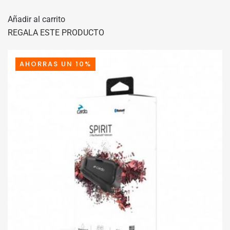
PRECIO
PRECIO
Añadir al carrito
ORIGINAL
ACTUAL
REGALA ESTE PRODUCTO
ERA:
ES:
118,94€.
107,05€.
AHORRAS UN 10%