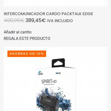
INTERCOMUNICADOR CARDO PACKTALK EDGE
EL
EL
409,95
€
389,45
€
IVA INCLUIDO
PRECIO
PRECIO
Añadir al carrito
ORIGINAL
ACTUAL
REGALA ESTE PRODUCTO
ERA:
ES:
409,95€.
389,45€.
AHORRAS UN 10%