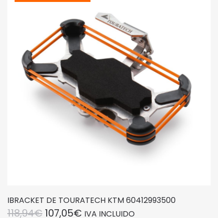
IBRACKET DE TOURATECH KTM 60412993500
EL
EL
118,94
€
107,05
€
IVA INCLUIDO