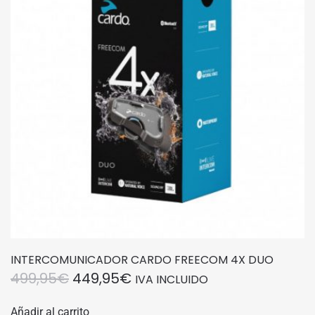
INTERCOMUNICADOR CARDO FREECOM 4X DUO
EL
EL
499,95
€
449,95
€
IVA INCLUIDO
PRECIO
PRECIO
Añadir al carrito