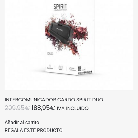
INTERCOMUNICADOR CARDO SPIRIT DUO
EL
EL
209,95
€
188,95
€
IVA INCLUIDO
PRECIO
PRECIO
Añadir al carrito
ORIGINAL
ACTUAL
REGALA ESTE PRODUCTO
ERA:
ES: