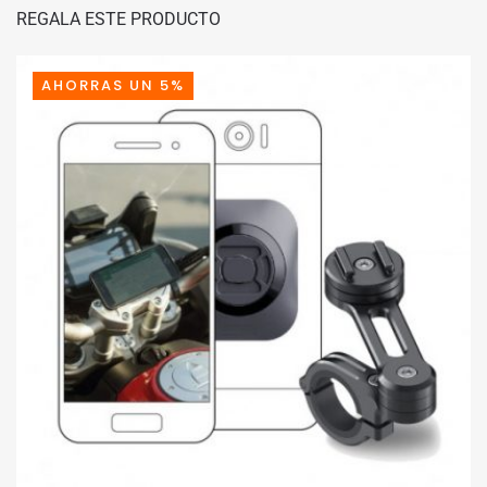
ORIGINAL
ACTUAL
REGALA ESTE PRODUCTO
ERA:
ES:
98,19€.
88,37€.
AHORRAS UN 5%