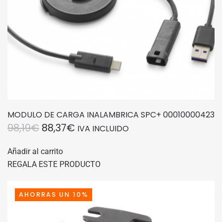
MODULO DE CARGA INALAMBRICA SPC+ 00010000423
EL
EL
98,19
€
88,37
€
IVA INCLUIDO
PRECIO
PRECIO
Añadir al carrito
ORIGINAL
ACTUAL
REGALA ESTE PRODUCTO
ERA:
ES:
98,19€.
88,37€.
AHORRAS UN 10%