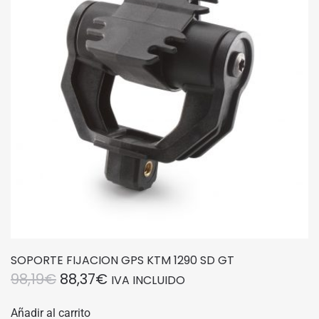
SOPORTE FIJACION GPS KTM 1290 SD GT
EL
EL
98,19
€
88,37
€
IVA INCLUIDO
PRECIO
PRECIO
Añadir al carrito