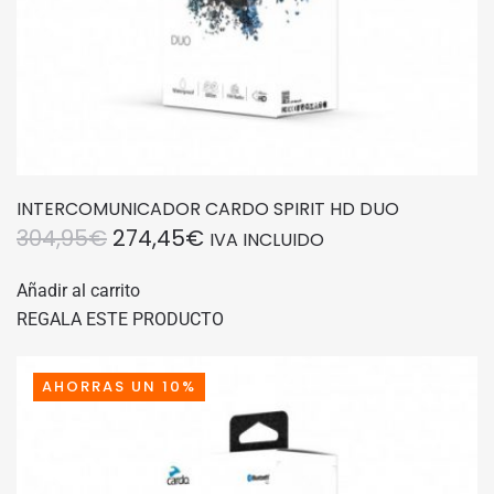
INTERCOMUNICADOR CARDO SPIRIT HD DUO
EL
EL
304,95
€
274,45
€
IVA INCLUIDO
PRECIO
PRECIO
Añadir al carrito
ORIGINAL
ACTUAL
REGALA ESTE PRODUCTO
ERA:
ES:
304,95€.
274,45€.
AHORRAS UN 10%