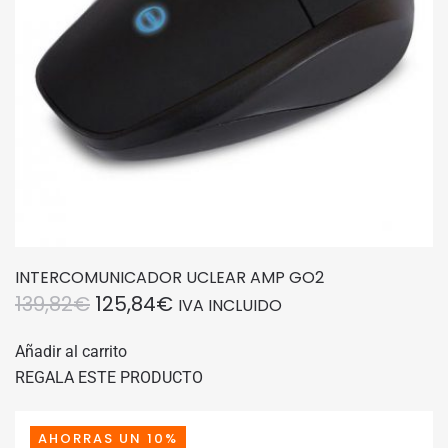
INTERCOMUNICADOR UCLEAR AMP GO2
EL
EL
139,82
€
125,84
€
IVA INCLUIDO
PRECIO
PRECIO
Añadir al carrito
ORIGINAL
ACTUAL
REGALA ESTE PRODUCTO
ERA:
ES:
139,82€.
125,84€.
AHORRAS UN 10%