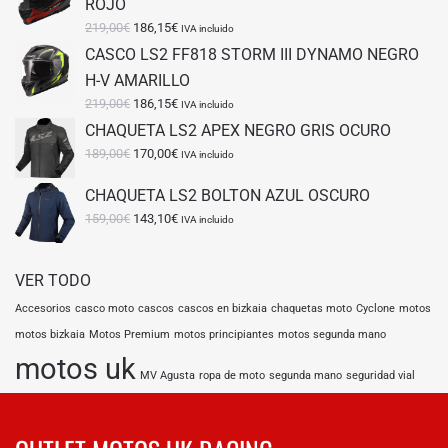
ROJO
El
El
219,00
€
186,15
€
IVA incluido
precio
precio
CASCO LS2 FF818 STORM III DYNAMO NEGRO
original
actual
H-V AMARILLO
era:
es:
219,00€.
El
186,15€.
El
219,00
€
186,15
€
IVA incluido
precio
precio
CHAQUETA LS2 APEX NEGRO GRIS OCURO
original
actual
El
El
189,00
€
170,00
€
IVA incluido
era:
es:
precio
precio
219,00€.
186,15€.
original
actual
CHAQUETA LS2 BOLTON AZUL OSCURO
era:
es:
El
El
159,00
€
143,10
€
IVA incluido
189,00€.
170,00€.
precio
precio
original
actual
era:
es:
VER TODO
159,00€.
143,10€.
Accesorios
casco moto
cascos
cascos en bizkaia
chaquetas moto
Cyclone
motos
motos bizkaia
Motos Premium
motos principiantes
motos segunda mano
motos uk
MV Agusta
ropa de moto
segunda mano
seguridad vial