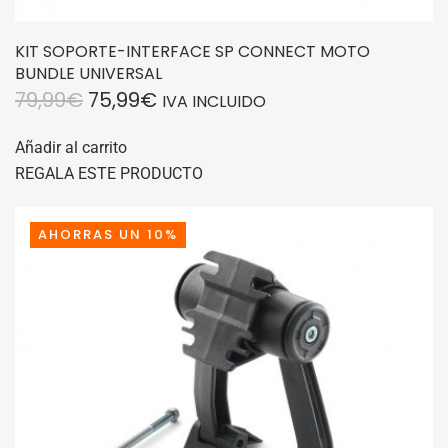
KIT SOPORTE-INTERFACE SP CONNECT MOTO
BUNDLE UNIVERSAL
EL
EL
79,99
€
75,99
€
IVA INCLUIDO
PRECIO
PRECIO
Añadir al carrito
ORIGINAL
ACTUAL
REGALA ESTE PRODUCTO
ERA:
ES:
79,99€.
75,99€.
AHORRAS UN 10%