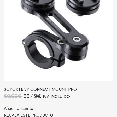
SOPORTE SP CONNECT MOUNT PRO
EL
EL
69,99
€
66,49
€
IVA INCLUIDO
PRECIO
PRECIO
Añadir al carrito
ORIGINAL
ACTUAL
REGALA ESTE PRODUCTO