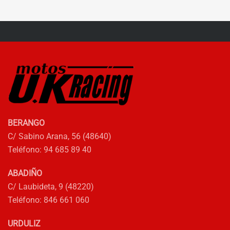
precio
precio
precio
precio
original
actual
original
actual
era:
es:
era:
es:
218,10€.
163,58€.
198,32€.
178,49
BERANGO
C/ Sabino Arana, 56 (48640)
Teléfono: 94 685 89 40
ABADIÑO
C/ Laubideta, 9 (48220)
Teléfono: 846 661 060
URDULIZ