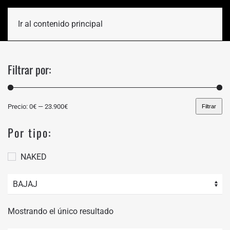
Ir al contenido principal
Filtrar por:
Precio:
0€
—
23.900€
Filtrar
Precio
Precio
mínimo
máximo
Por tipo:
NAKED
Mostrando el único resultado