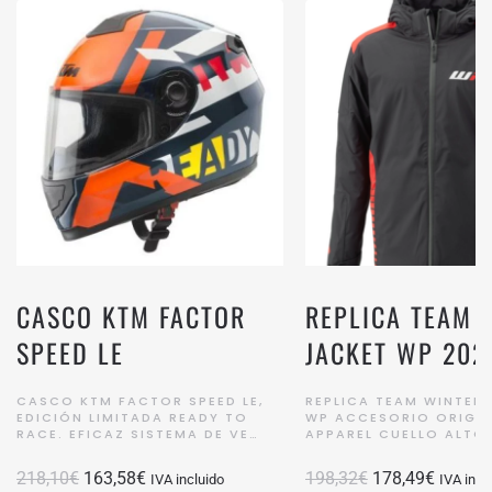
CASCO KTM FACTOR
REPLICA TEAM 
SPEED LE
JACKET WP 202
CASCO KTM FACTOR SPEED LE,
REPLICA TEAM WINTER
EDICIÓN LIMITADA READY TO
WP ACCESORIO ORIGI
RACE. EFICAZ SISTEMA DE VE…
APPAREL CUELLO ALTO
El
El
El
El
218,10
€
163,58
€
198,32
€
178,49
€
IVA incluido
IVA incl