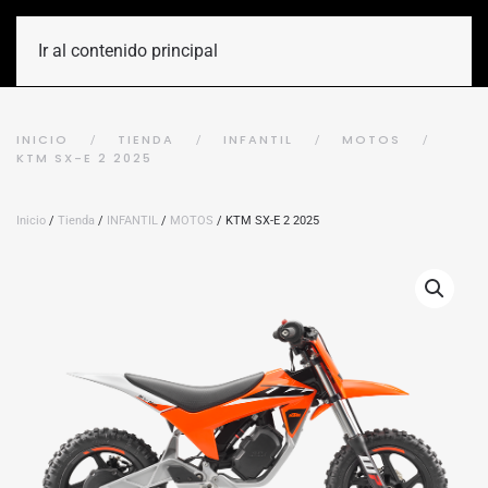
Ir al contenido principal
INICIO
TIENDA
INFANTIL
MOTOS
KTM SX-E 2 2025
Inicio
/
Tienda
/
INFANTIL
/
MOTOS
/ KTM SX-E 2 2025