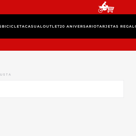
S
BICICLETA
CASUAL
OUTLET
20 ANIVERSARIO
TARJETAS REGAL
USTA