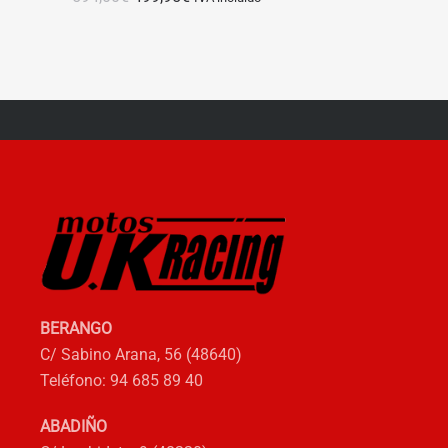
precio
precio
original
actual
era:
es:
594,00€.
499,95€.
BERANGO
C/ Sabino Arana, 56 (48640)
Teléfono: 94 685 89 40
ABADIÑO