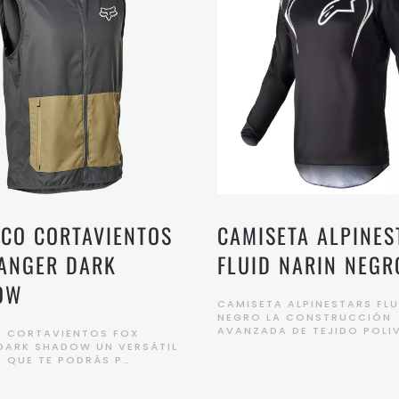
CO CORTAVIENTOS
CAMISETA ALPINES
ANGER DARK
FLUID NARIN NEGR
OW
CAMISETA ALPINESTARS FLU
NEGRO LA CONSTRUCCIÓN
AVANZADA DE TEJIDO POLI
 CORTAVIENTOS FOX
DARK SHADOW UN VERSÁTIL
 QUE TE PODRÁS P…