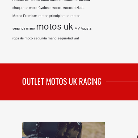
chaquetas moto
Cyclone
motos
motos bizkaia
Motos Premium
motos principiantes
motos
motos uk
segunda mano
MV Agusta
ropa de moto
segunda mano
seguridad vial
OUTLET MOTOS UK RACING