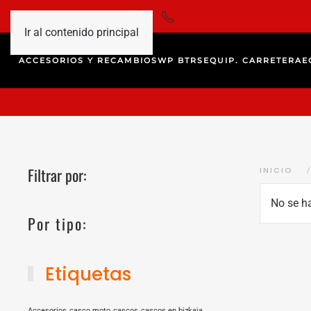
Ir al contenido principal
ACCESORIOS Y RECAMBIOS
WP BTRS
EQUIP. CARRETERA
E
Filtrar por:
INICIO
No se h
Por tipo:
Etiquetas
Accesorios
casco moto
cascos
cascos en bizkaia