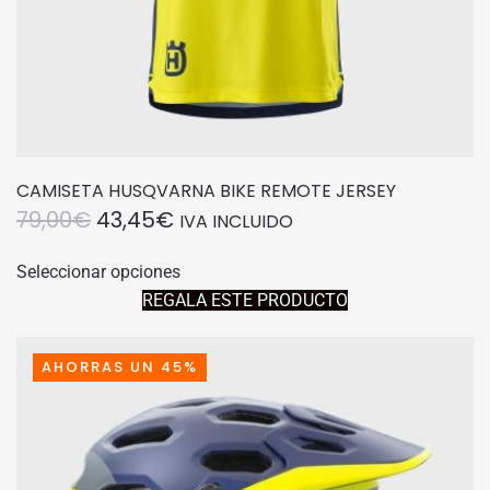
producto
CAMISETA HUSQVARNA BIKE REMOTE JERSEY
EL
EL
79,00
€
43,45
€
IVA INCLUIDO
PRECIO
PRECIO
Este
Seleccionar opciones
producto
ORIGINAL
ACTUAL
REGALA ESTE PRODUCTO
tiene
ERA:
ES:
múltiples
79,00€.
43,45€.
variantes.
AHORRAS UN 45%
Las
opciones
se
pueden