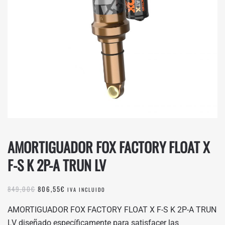
AMORTIGUADOR FOX FACTORY FLOAT X
F-S K 2P-A TRUN LV
EL
EL
849,00
€
806,55
€
IVA INCLUIDO
PRECIO
PRECIO
ORIGINAL
ACTUAL
AMORTIGUADOR FOX FACTORY FLOAT X F-S K 2P-A TRUN
ERA:
ES:
LV diseñado específicamente para satisfacer las
849,00€.
806,55€.