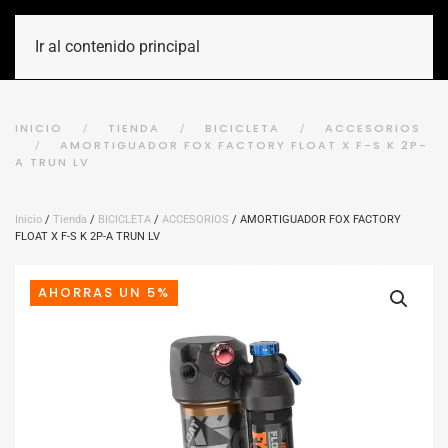
Ir al contenido principal
INICIO
TIENDA
BICICLETA
ACCESORIOS
AMORTIGUADOR FOX FACTORY FLOAT X F-S K 2P-
A TRUN LV
Inicio
/
Tienda
/
BICICLETA
/
ACCESORIOS
/ AMORTIGUADOR FOX FACTORY
FLOAT X F-S K 2P-A TRUN LV
AHORRAS UN 5%