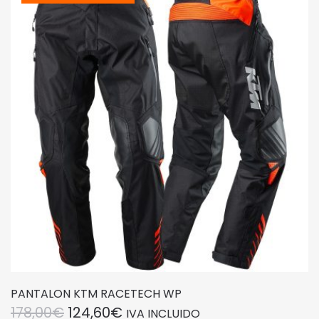
Las
opciones
se
pueden
elegir
en
la
página
de
producto
PANTALON KTM RACETECH WP
EL
EL
178,00
€
124,60
€
IVA INCLUIDO