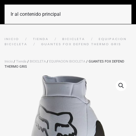
Ir al contenido principal
INICIO
TIENDA
BICICLETA
EQUIPACION
BICICLETA
GUANTES FOX DEFEND THERMO GRIS
Inicio
/
Tienda
/
BICICLETA
/
EQUIPACION BICICLETA
/ GUANTES FOX DEFEND
THERMO GRIS