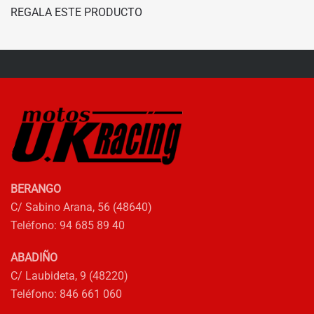
ORIGINAL
ACTUAL
REGALA ESTE PRODUCTO
tiene
ERA:
ES:
múltiples
9,99€.
8,99€.
variantes.
Las
opciones
se
pueden
elegir
en
la
BERANGO
página
C/ Sabino Arana, 56 (48640)
de
Teléfono: 94 685 89 40
producto
ABADIÑO
C/ Laubideta, 9 (48220)
Teléfono: 846 661 060