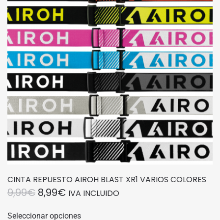
CINTA REPUESTO AIROH BLAST XR1 VARIOS COLORES
EL
EL
9,99
€
8,99
€
IVA INCLUIDO
PRECIO
PRECIO
Este
Seleccionar opciones
producto