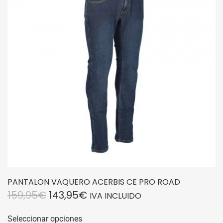
PANTALON VAQUERO ACERBIS CE PRO ROAD
EL
EL
159,95
€
143,95
€
IVA INCLUIDO
PRECIO
PRECIO
Este
Seleccionar opciones
producto