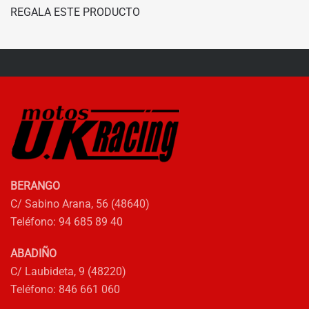
ORIGINAL
ACTUAL
REGALA ESTE PRODUCTO
tiene
ERA:
ES:
múltiples
159,95€.
143,95€.
variantes.
Las
opciones
se
pueden
elegir
en
la
BERANGO
página
C/ Sabino Arana, 56 (48640)
de
Teléfono: 94 685 89 40
producto
ABADIÑO
C/ Laubideta, 9 (48220)
Teléfono: 846 661 060