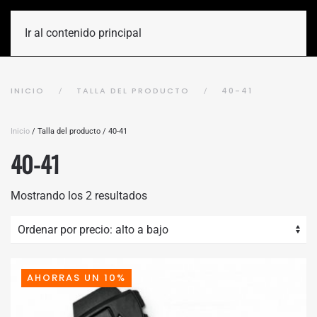
Ir al contenido principal
INICIO
TALLA DEL PRODUCTO
40-41
Inicio
/ Talla del producto / 40-41
40-41
Ordenado
Mostrando los 2 resultados
por
precio:
alto
a
bajo
AHORRAS UN 10%