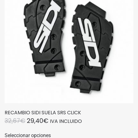
RECAMBIO SIDI SUELA SRS CLICK
EL
EL
32,67
€
29,40
€
IVA INCLUIDO
PRECIO
PRECIO
Este
Seleccionar opciones
producto