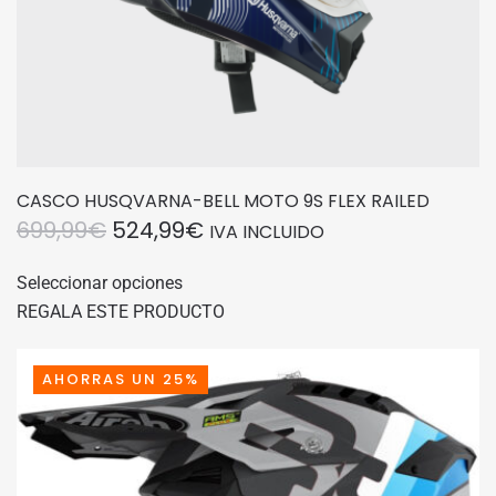
producto
CASCO HUSQVARNA-BELL MOTO 9S FLEX RAILED
EL
EL
699,99
€
524,99
€
IVA INCLUIDO
PRECIO
PRECIO
Este
Seleccionar opciones
producto
ORIGINAL
ACTUAL
REGALA ESTE PRODUCTO
tiene
ERA:
ES:
múltiples
699,99€.
524,99€.
variantes.
AHORRAS UN 25%
Las
opciones
se
pueden