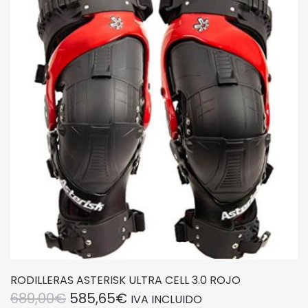
Las
opciones
se
pueden
elegir
en
la
página
de
producto
RODILLERAS ASTERISK ULTRA CELL 3.0 ROJO
EL
EL
689,00
€
585,65
€
IVA INCLUIDO