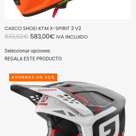
CASCO SHOEI KTM X-SPIRIT 3 V2
EL
EL
833,02
€
583,00
€
IVA INCLUIDO
PRECIO
PRECIO
Este
Seleccionar opciones
producto
ORIGINAL
ACTUAL
REGALA ESTE PRODUCTO
tiene
ERA:
ES:
múltiples
833,02€.
583,00€.
variantes.
AHORRAS UN 20%
Las
opciones
se
pueden
elegir
en
la