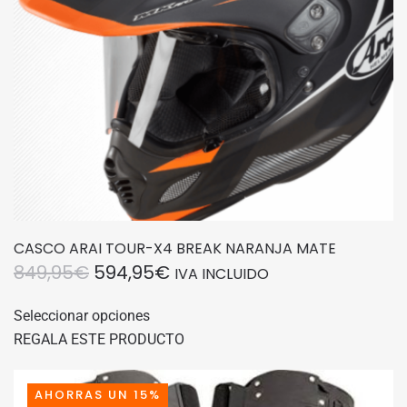
en
la
página
de
producto
CASCO ARAI TOUR-X4 BREAK NARANJA MATE
EL
EL
849,95
€
594,95
€
IVA INCLUIDO
PRECIO
PRECIO
Este
Seleccionar opciones
producto
ORIGINAL
ACTUAL
REGALA ESTE PRODUCTO
tiene
ERA:
ES:
múltiples
849,95€.
594,95€.
variantes.
AHORRAS UN 15%