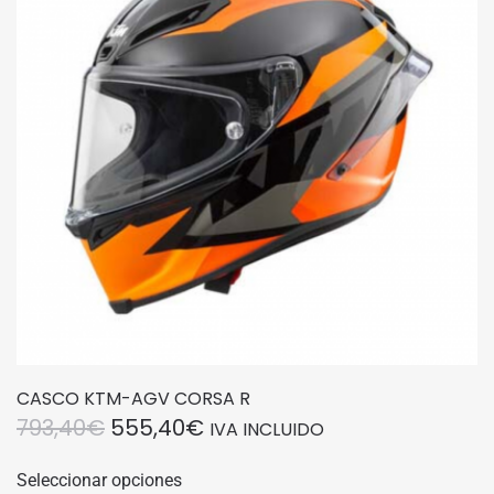
se
pueden
elegir
en
la
página
de
producto
CASCO KTM-AGV CORSA R
EL
EL
793,40
€
555,40
€
IVA INCLUIDO
PRECIO
PRECIO
Este
Seleccionar opciones
producto
ORIGINAL
ACTUAL