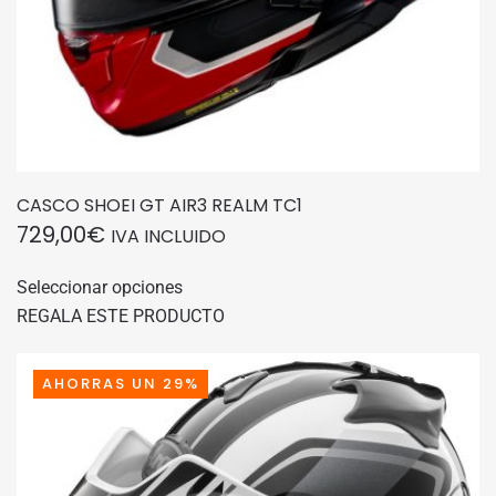
producto
CASCO SHOEI GT AIR3 REALM TC1
729,00
€
IVA INCLUIDO
Este
Seleccionar opciones
producto
REGALA ESTE PRODUCTO
tiene
múltiples
variantes.
AHORRAS UN 29%
Las
opciones
se
pueden