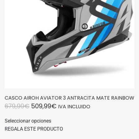
elegir
en
la
página
de
producto
CASCO AIROH AVIATOR 3 ANTRACITA MATE RAINBOW
EL
EL
679,99
€
509,99
€
IVA INCLUIDO
PRECIO
PRECIO
Este
Seleccionar opciones
producto
ORIGINAL
ACTUAL
REGALA ESTE PRODUCTO
tiene
ERA:
ES:
múltiples