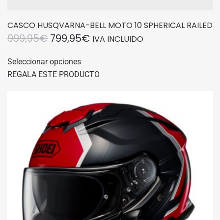
CASCO HUSQVARNA-BELL MOTO 10 SPHERICAL RAILED
EL
EL
999,95
€
799,95
€
IVA INCLUIDO
PRECIO
PRECIO
Este
Seleccionar opciones
producto
ORIGINAL
ACTUAL
REGALA ESTE PRODUCTO
tiene
ERA:
ES:
múltiples
999,95€.
799,95€.
variantes.
Las
opciones
se
pueden
elegir
en
la
página
de