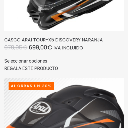
CASCO ARAI TOUR-X5 DISCOVERY NARANJA
EL
EL
979,95
€
699,00
€
IVA INCLUIDO
PRECIO
PRECIO
Este
Seleccionar opciones
producto
ORIGINAL
ACTUAL
REGALA ESTE PRODUCTO
tiene
ERA:
ES:
múltiples
979,95€.
699,00€.
variantes.
AHORRAS UN 30%
Las
opciones
se
pueden
elegir