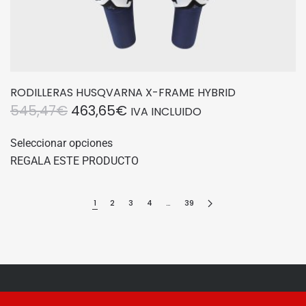
RODILLERAS HUSQVARNA X-FRAME HYBRID
EL
EL
545,47
€
463,65
€
IVA INCLUIDO
PRECIO
PRECIO
Este
Seleccionar opciones
producto
ORIGINAL
ACTUAL
REGALA ESTE PRODUCTO
tiene
ERA:
ES:
múltiples
545,47€.
463,65€.
variantes.
1
2
3
4
…
39
Las
opciones
se
pueden
elegir