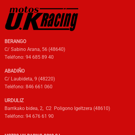
en
la
página
de
producto
BERANGO
C/ Sabino Arana, 56 (48640)
Teléfono: 94 685 89 40
ABADIÑO
C/ Laubideta, 9 (48220)
Teléfono: 846 661 060
URDULIZ
Barrikako bidea, 2, C2 Poligono Igeltzera (48610)
Teléfono: 94 676 61 90