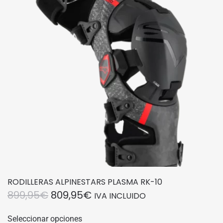
RODILLERAS ALPINESTARS PLASMA RK-10
EL
EL
899,95
€
809,95
€
IVA INCLUIDO
PRECIO
PRECIO
Este
Seleccionar opciones
producto