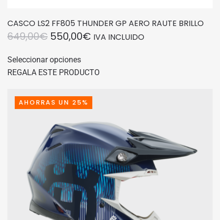
CASCO LS2 FF805 THUNDER GP AERO RAUTE BRILLO
EL
EL
649,00
€
550,00
€
IVA INCLUIDO
PRECIO
PRECIO
Este
Seleccionar opciones
producto
ORIGINAL
ACTUAL
REGALA ESTE PRODUCTO
tiene
ERA:
ES:
múltiples
649,00€.
550,00€.
variantes.
AHORRAS UN 25%
Las
opciones
se
pueden
elegir
en
la
página
de