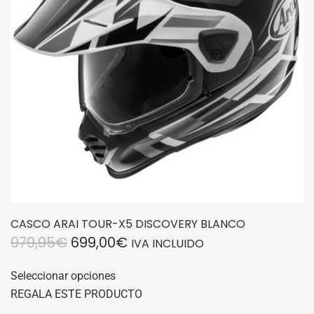
elegir
en
la
página
de
producto
CASCO ARAI TOUR-X5 DISCOVERY BLANCO
EL
EL
979,95
€
699,00
€
IVA INCLUIDO
PRECIO
PRECIO
Este
Seleccionar opciones
producto
ORIGINAL
ACTUAL
REGALA ESTE PRODUCTO
tiene
ERA:
ES: