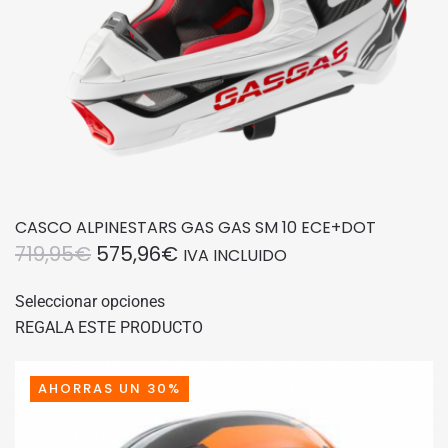
página
de
producto
CASCO ALPINESTARS GAS GAS SM 10 ECE+DOT
EL
EL
719,95
€
575,96
€
IVA INCLUIDO
PRECIO
PRECIO
Este
Seleccionar opciones
producto
ORIGINAL
ACTUAL
REGALA ESTE PRODUCTO
tiene
ERA:
ES:
múltiples
719,95€.
575,96€.
variantes.
AHORRAS UN 30%
Las
opciones