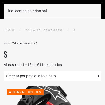
Ir al contenido principal
INICIO
TALLA DEL PRODUCTO
S
Inicio
/ Talla del producto / S
S
Ordenado
Mostrando 1–16 de 611 resultados
por
precio:
alto
a
bajo
AHORRAS UN 10%