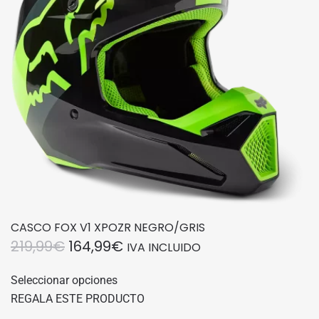
elegir
en
la
página
de
producto
CASCO FOX V1 XPOZR NEGRO/GRIS
EL
EL
219,99
€
164,99
€
IVA INCLUIDO
PRECIO
PRECIO
Este
Seleccionar opciones
producto
ORIGINAL
ACTUAL
REGALA ESTE PRODUCTO
tiene
ERA:
ES: