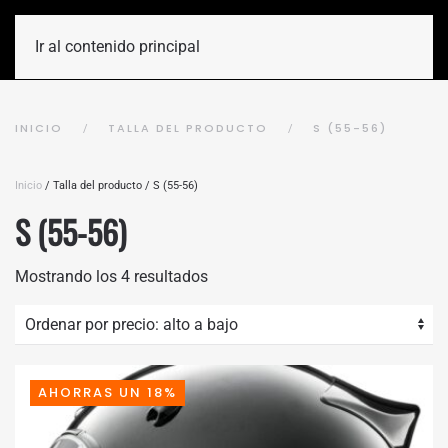
Ir al contenido principal
INICIO
TALLA DEL PRODUCTO
S (55-56)
Inicio
/ Talla del producto / S (55-56)
S (55-56)
Ordenado
Mostrando los 4 resultados
por
precio:
alto
a
bajo
AHORRAS UN 18%