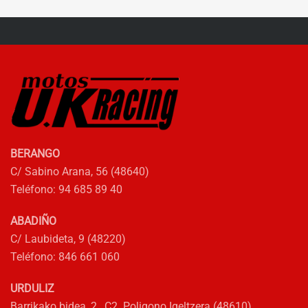
múltiples
219,99€.
164,99€.
variantes.
Las
opciones
se
pueden
elegir
en
la
BERANGO
página
C/ Sabino Arana, 56 (48640)
de
Teléfono: 94 685 89 40
producto
ABADIÑO
C/ Laubideta, 9 (48220)
Teléfono: 846 661 060
URDULIZ
Barrikako bidea, 2, C2 Poligono Igeltzera (48610)