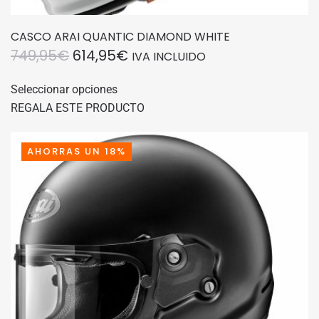
CASCO ARAI QUANTIC DIAMOND WHITE
EL
EL
749,95
€
614,95
€
IVA INCLUIDO
PRECIO
PRECIO
Este
Seleccionar opciones
producto
ORIGINAL
ACTUAL
REGALA ESTE PRODUCTO
tiene
ERA:
ES:
múltiples
749,95€.
614,95€.
variantes.
AHORRAS UN 18%
Las
opciones
se
pueden
elegir
en
la
página
de