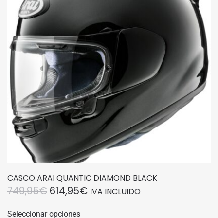
CASCO ARAI QUANTIC DIAMOND BLACK
EL
EL
749,95
€
614,95
€
IVA INCLUIDO
PRECIO
PRECIO
Este
Seleccionar opciones
producto