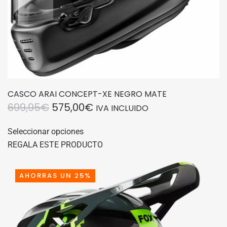
producto
CASCO ARAI CONCEPT-XE NEGRO MATE
EL
EL
699,95
€
575,00
€
IVA INCLUIDO
PRECIO
PRECIO
Este
Seleccionar opciones
producto
ORIGINAL
ACTUAL
REGALA ESTE PRODUCTO
tiene
ERA:
ES:
múltiples
699,95€.
575,00€.
variantes.
AHORRAS UN 25%
Las
opciones
se
pueden