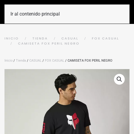
Ir al contenido principal
INICIO
TIENDA
CASUAL
FOX CASUAL
CAMISETA FOX PERIL NEGRO
Inicio
/
Tienda
/
CASUAL
/
FOX CASUAL
/ CAMISETA FOX PERIL NEGRO