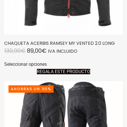
CHAQUETA ACERBIS RAMSEY MY VENTED 2.0 LONG
EL
EL
130,90
€
89,00
€
IVA INCLUIDO
PRECIO
PRECIO
Este
Seleccionar opciones
producto
ORIGINAL
ACTUAL
REGALA ESTE PRODUCTO
tiene
ERA:
ES:
múltiples
130,90€.
89,00€.
variantes.
AHORRAS UN 30%
Las
opciones
se
pueden
elegir