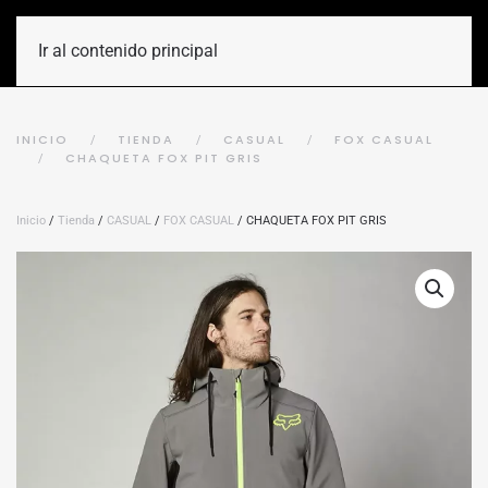
Ir al contenido principal
INICIO
TIENDA
CASUAL
FOX CASUAL
CHAQUETA FOX PIT GRIS
Inicio
/
Tienda
/
CASUAL
/
FOX CASUAL
/ CHAQUETA FOX PIT GRIS