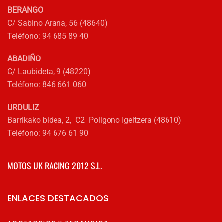
la
BERANGO
página
C/ Sabino Arana, 56 (48640)
de
Teléfono: 94 685 89 40
producto
ABADIÑO
C/ Laubideta, 9 (48220)
Teléfono: 846 661 060
URDULIZ
Barrikako bidea, 2, C2 Poligono Igeltzera (48610)
Teléfono: 94 676 61 90
MOTOS UK RACING 2012 S.L.
ENLACES DESTACADOS