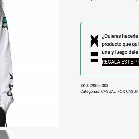
¿Quieres hacerle 
producto que quie
una y luego dale 
REGALA ESTE 
SKU:
29850-008
Categorías:
CASUAL
,
FOX CASUA