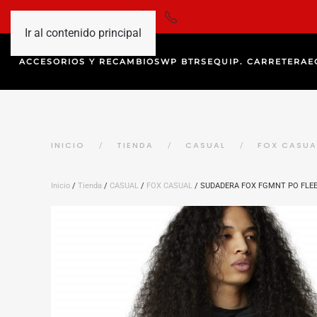
Ir al contenido principal
ACCESORIOS Y RECAMBIOS
WP BTRS
EQUIP. CARRETERA
E
INICIO
TIENDA
CASUAL
FOX CASUA
Inicio
/
Tienda
/
CASUAL
/
FOX CASUAL
/ SUDADERA FOX FGMNT PO FLE