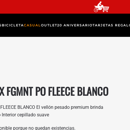
S
BICICLETA
CASUAL
OUTLET
20 ANIVERSARIO
TARJETAS REGAL
X FGMNT PO FLEECE BLANCO
LEECE BLANCO El vellón pesado premium brinda
 Interior cepillado suave
onible porque no quedan existencias.