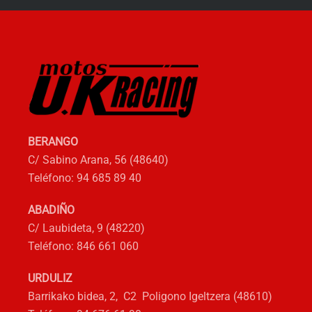
opciones
se
pueden
elegir
en
la
página
de
BERANGO
producto
C/ Sabino Arana, 56 (48640)
Teléfono: 94 685 89 40
ABADIÑO
C/ Laubideta, 9 (48220)
Teléfono: 846 661 060
URDULIZ
Barrikako bidea, 2, C2 Poligono Igeltzera (48610)