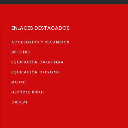
se
se
pueden
pueden
elegir
elegir
en
en
ENLACES DESTACADOS
la
la
página
página
ACCESORIOS Y RECAMBIOS
de
de
WP BTRS
producto
produc
EQUIPACIÓN CARRETERA
EQUIPACIÓN OFFROAD
MOTOS
DEPORTE NIÑOS
CASUAL