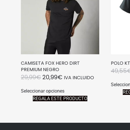
CAMISETA FOX HERO DIRT
POLO K
PREMIUM NEGRO
49,55
EL
EL
29,99
€
20,99
€
IVA INCLUIDO
PRECIO
PRECIO
Seleccio
Este
Seleccionar opciones
RE
producto
ORIGINAL
ACTUAL
REGALA ESTE PRODUCTO
tiene
ERA:
ES:
múltiples
29,99€.
20,99€.
variantes.
Las