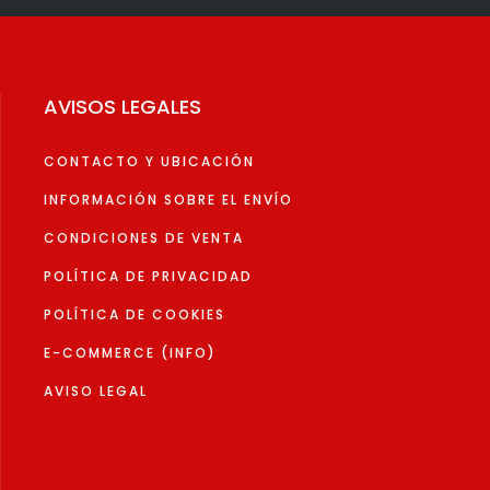
opciones
se
pueden
elegir
AVISOS LEGALES
en
la
CONTACTO Y UBICACIÓN
página
de
INFORMACIÓN SOBRE EL ENVÍO
to
producto
CONDICIONES DE VENTA
POLÍTICA DE PRIVACIDAD
POLÍTICA DE COOKIES
E-COMMERCE (INFO)
AVISO LEGAL