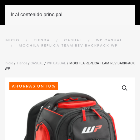
Ir al contenido principal
INICIO
TIENDA
CASUAL
WP CASUAL
MOCHILA REPLICA TEAM REV BACKPACK WP
Inicio
/
Tienda
/
CASUAL
/
WP CASUAL
/ MOCHILA REPLICA TEAM REV BACKPACK
WP
AHORRAS UN 10%