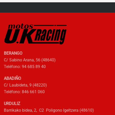
34,50€.
31,05€.
variantes.
Las
opciones
se
pueden
elegir
en
la
BERANGO
página
C/ Sabino Arana, 56 (48640)
de
Teléfono: 94 685 89 40
producto
ABADIÑO
C/ Laubideta, 9 (48220)
Teléfono: 846 661 060
URDULIZ
Barrikako bidea, 2, C2 Poligono Igeltzera (48610)