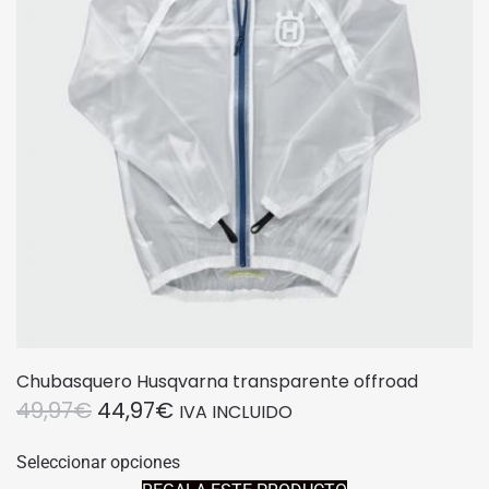
Chubasquero Husqvarna transparente offroad
EL
EL
49,97
€
44,97
€
IVA INCLUIDO
PRECIO
PRECIO
Este
Seleccionar opciones
producto
ORIGINAL
ACTUAL