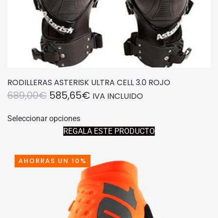
producto
RODILLERAS ASTERISK ULTRA CELL 3.0 ROJO
EL
EL
689,00
€
585,65
€
IVA INCLUIDO
PRECIO
PRECIO
Este
Seleccionar opciones
producto
ORIGINAL
ACTUAL
REGALA ESTE PRODUCTO
tiene
ERA:
ES:
múltiples
689,00€.
585,65€.
variantes.
AHORRAS UN 10%
Las
opciones
se
pueden