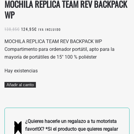
MOCHILA REPLICA TEAM REV BACKPACK
WP
EL
EL
138,85
€
124,95
€
IVA INCLUIDO
PRECIO
PRECIO
ORIGINAL
ACTUAL
MOCHILA REPLICA TEAM REV BACKPACK WP
ERA:
ES:
Compartimento para ordenador portátil, apto para la
138,85€.
124,95€.
mayoría de portátiles de 15″ 100 % poliéster
Hay existencias
MOCHILA
Añadir al carrito
REPLICA
TEAM
REV
BACKPACK
¿Quieres hacerle un regalazo a tu motorista
WP
favoritX? *Si el producto que quieres regalar
cantidad