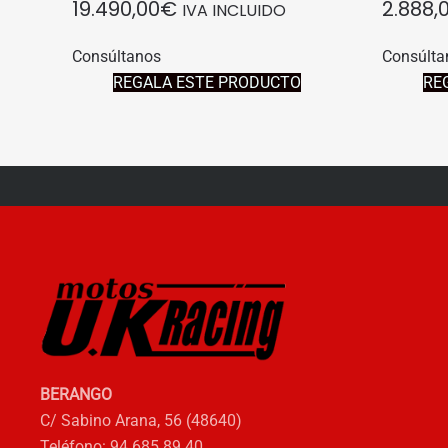
19.490,00
€
2.888,
IVA INCLUIDO
Consúltanos
Consúlta
REGALA ESTE PRODUCTO
RE
BERANGO
C/ Sabino Arana, 56 (48640)
Teléfono: 94 685 89 40