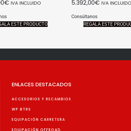
00
€
5.392,00
€
IVA INCLUIDO
IVA INCLUID
nos
Consúltanos
GALA ESTE PRODUCTO
REGALA ESTE PRODU
ENLACES DESTACADOS
ACCESORIOS Y RECAMBIOS
WP BTRS
EQUIPACIÓN CARRETERA
EQUIPACIÓN OFFROAD