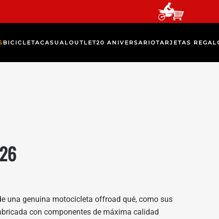
S
BICICLETA
CASUAL
OUTLET
20 ANIVERSARIO
TARJETAS REGAL
026
e una genuina motocicleta offroad qué, como sus
abricada con componentes de máxima calidad