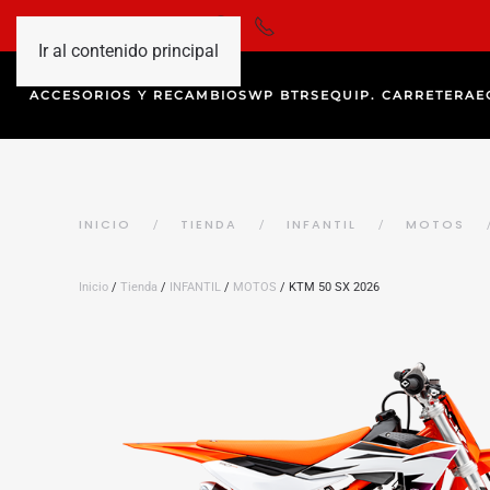
Ir al contenido principal
ACCESORIOS Y RECAMBIOS
WP BTRS
EQUIP. CARRETERA
E
INICIO
TIENDA
INFANTIL
MOTOS
Inicio
/
Tienda
/
INFANTIL
/
MOTOS
/ KTM 50 SX 2026