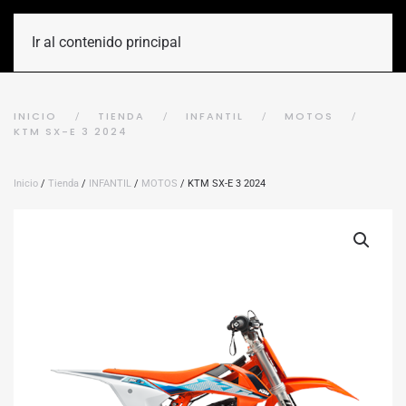
Ir al contenido principal
INICIO
TIENDA
INFANTIL
MOTOS
KTM SX-E 3 2024
Inicio
/
Tienda
/
INFANTIL
/
MOTOS
/ KTM SX-E 3 2024