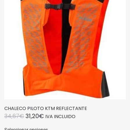
opciones
se
pueden
elegir
en
la
página
de
producto
CHALECO PILOTO KTM REFLECTANTE
EL
EL
34,67
€
31,20
€
IVA INCLUIDO
PRECIO
PRECIO
Este
Seleccionar opciones