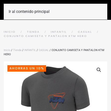
Ir al contenido principal
INICIO
TIENDA
INFANTIL
CASUAL
CONJUNTO CAMISETA Y PANTALON KTM HERO
Inicio
/
Tienda
/
INFANTIL
/
CASUAL
/ CONJUNTO CAMISETA Y PANTALON KTM
HERO
AHORRAS UN 10%