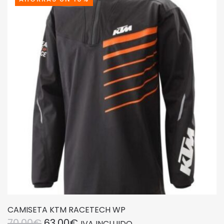
CAMISETA KTM RACETECH WP
EL
EL
70,00
€
63,00
€
IVA INCLUIDO