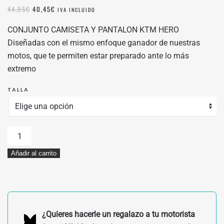
EL
EL
44,95
€
40,45
€
IVA INCLUIDO
PRECIO
PRECIO
ORIGINAL
ACTUAL
CONJUNTO CAMISETA Y PANTALON KTM HERO
ERA:
ES:
Diseñadas con el mismo enfoque ganador de nuestras
44,95€.
40,45€.
motos, que te permiten estar preparado ante lo más
extremo
TALLA
CONJUNTO
CAMISETA
Añadir al carrito
Y
PANTALON
KTM
HERO
cantidad
¿Quieres hacerle un regalazo a tu motorista