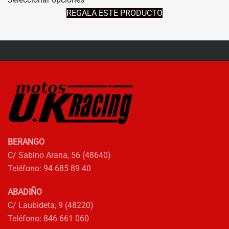
producto
ORIGINAL
ACTUAL
REGALA ESTE PRODUCTO
tiene
ERA:
ES:
múltiples
34,67€.
31,20€.
variantes.
Las
opciones
se
pueden
elegir
en
la
BERANGO
página
C/ Sabino Arana, 56 (48640)
de
Teléfono: 94 685 89 40
producto
ABADIÑO
C/ Laubideta, 9 (48220)
Teléfono: 846 661 060