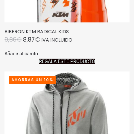
BIBERON KTM RADICAL KIDS
EL
EL
9,86
€
8,87
€
IVA INCLUIDO
PRECIO
PRECIO
Añadir al carrito
ORIGINAL
ACTUAL
REGALA ESTE PRODUCTO
ERA:
ES:
9,86€.
8,87€.
AHORRAS UN 10%