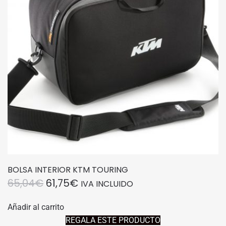
BOLSA INTERIOR KTM TOURING
EL
EL
65,04
€
61,75
€
IVA INCLUIDO
PRECIO
PRECIO
Añadir al carrito
ORIGINAL
ACTUAL
REGALA ESTE PRODUCTO