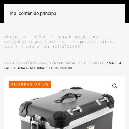
Ir al contenido principal
INICIO
TIENDA
EQUIP. CARRETERA
BOLSAS ALFORJAS Y MALETAS
MALETA LATERAL
IZDA KTM TOURATECH 63512922000
Inicio
/
Tienda
/
EQUIP. CARRETERA
/
BOLSAS ALFORJAS Y MALETAS
/ MALETA
LATERAL IZDA KTM TOURATECH 63512922000
AHORRAS UN 5%