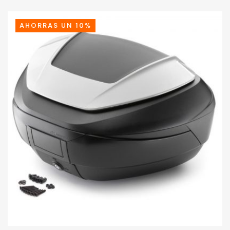
ERA:
ES:
65,04€.
61,75€.
AHORRAS UN 10%