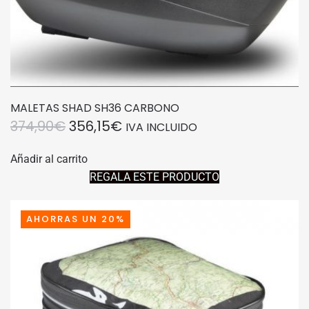
MALETAS SHAD SH36 CARBONO
EL
EL
374,90
€
356,15
€
IVA INCLUIDO
PRECIO
PRECIO
Añadir al carrito
ORIGINAL
ACTUAL
REGALA ESTE PRODUCTO
ERA:
ES:
374,90€.
356,15€.
AHORRAS UN 20%