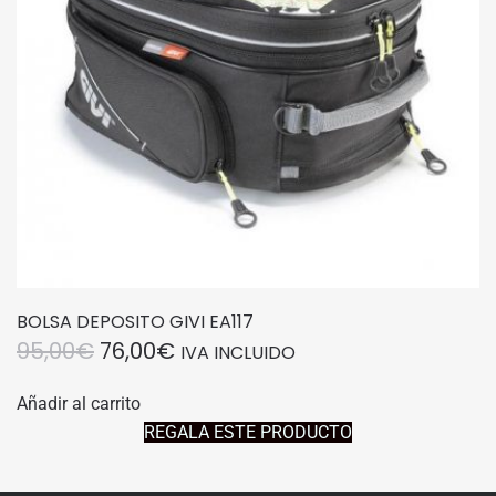
BOLSA DEPOSITO GIVI EA117
EL
EL
95,00
€
76,00
€
IVA INCLUIDO
PRECIO
PRECIO
Añadir al carrito
ORIGINAL
ACTUAL
REGALA ESTE PRODUCTO
ERA:
ES:
95,00€.
76,00€.