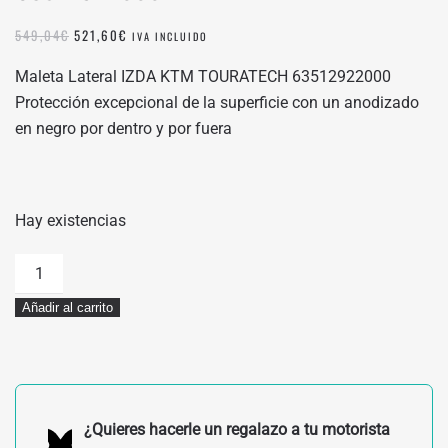
EL
EL
549,04
€
521,60
€
IVA INCLUIDO
PRECIO
PRECIO
ORIGINAL
ACTUAL
Maleta Lateral IZDA KTM TOURATECH 63512922000
ERA:
ES:
Protección excepcional de la superficie con un anodizado
549,04€.
521,60€.
en negro por dentro y por fuera
Hay existencias
MALETA
LATERAL
Añadir al carrito
IZDA
KTM
TOURATECH
63512922000
cantidad
¿Quieres hacerle un regalazo a tu motorista