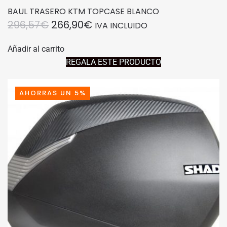
BAUL TRASERO KTM TOPCASE BLANCO
EL
EL
296,57
€
266,90
€
IVA INCLUIDO
PRECIO
PRECIO
Añadir al carrito
ORIGINAL
ACTUAL
REGALA ESTE PRODUCTO
ERA:
ES:
296,57€.
266,90€.
AHORRAS UN 5%