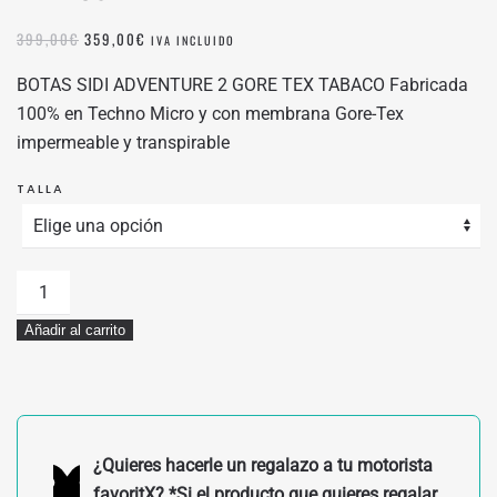
EL
EL
399,00
€
359,00
€
IVA INCLUIDO
PRECIO
PRECIO
ORIGINAL
ACTUAL
BOTAS SIDI ADVENTURE 2 GORE TEX TABACO Fabricada
ERA:
ES:
100% en Techno Micro y con membrana Gore-Tex
399,00€.
359,00€.
impermeable y transpirable
TALLA
BOTAS
SIDI
Añadir al carrito
ADVENTURE
2
GORE
TEX
TABACO
¿Quieres hacerle un regalazo a tu motorista
cantidad
favoritX? *Si el producto que quieres regalar