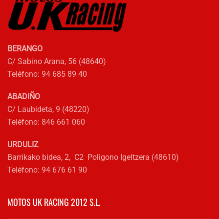
pueden
elegir
en
la
BERANGO
página
C/ Sabino Arana, 56 (48640)
de
Teléfono: 94 685 89 40
producto
ABADIÑO
C/ Laubideta, 9 (48220)
Teléfono: 846 661 060
URDULIZ
Barrikako bidea, 2, C2 Poligono Igeltzera (48610)
Teléfono: 94 676 61 90
MOTOS UK RACING 2012 S.L.