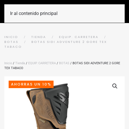
Ir al contenido principal
INICIO
TIENDA
EQUIP. CARRETERA
BOTAS
BOTAS SIDI ADVENTURE 2 GORE TEX
TABACO
Inicio
/
Tienda
/
EQUIP. CARRETERA
/
BOTAS
/ BOTAS SIDI ADVENTURE 2 GORE
TEX TABACO
AHORRAS UN 10%