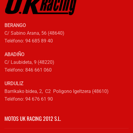
elegir
en
la
BERANGO
página
C/ Sabino Arana, 56 (48640)
de
Teléfono: 94 685 89 40
producto
ABADIÑO
C/ Laubideta, 9 (48220)
Teléfono: 846 661 060
URDULIZ
Barrikako bidea, 2, C2 Poligono Igeltzera (48610)
Teléfono: 94 676 61 90
MOTOS UK RACING 2012 S.L.