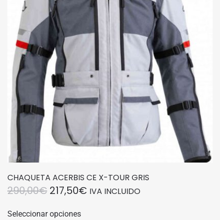
se
pueden
elegir
en
la
página
de
producto
CHAQUETA ACERBIS CE X-TOUR GRIS
EL
EL
290,00
€
217,50
€
IVA INCLUIDO
PRECIO
PRECIO
Este
Seleccionar opciones
producto
ORIGINAL
ACTUAL