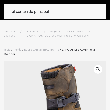
Ir al contenido principal
INICIO
TIENDA
EQUIP. CARRETERA
BOTAS
ZAPATOS LS2 ADVENTURE MARRON
Inicio
/
Tienda
/
EQUIP. CARRETERA
/
BOTAS
/ ZAPATOS LS2 ADVENTURE
MARRON