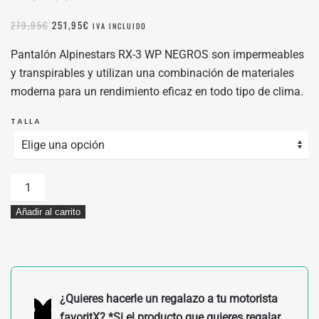
EL
EL
279,95
€
251,95
€
IVA INCLUIDO
PRECIO
PRECIO
ORIGINAL
ACTUAL
Pantalón Alpinestars RX-3 WP NEGROS son impermeables
ERA:
ES:
y transpirables y utilizan una combinación de materiales
279,95€.
251,95€.
moderna para un rendimiento eficaz en todo tipo de clima.
TALLA
PANTALÓN
ALPINESTARS
Añadir al carrito
RX-
3
WP
NEGROS
cantidad
¿Quieres hacerle un regalazo a tu motorista
favoritX? *Si el producto que quieres regalar