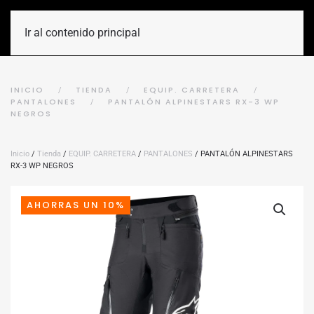
Ir al contenido principal
INICIO
TIENDA
EQUIP. CARRETERA
PANTALONES
PANTALÓN ALPINESTARS RX-3 WP
NEGROS
Inicio
/
Tienda
/
EQUIP. CARRETERA
/
PANTALONES
/ PANTALÓN ALPINESTARS
RX-3 WP NEGROS
AHORRAS UN 10%