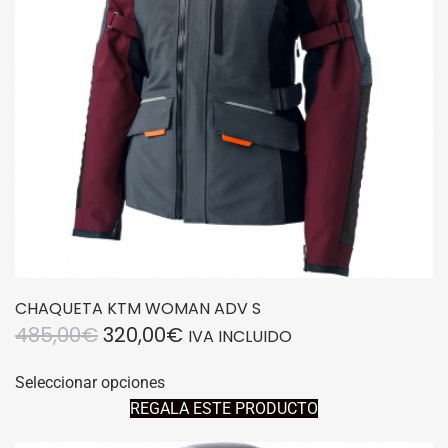
elegir
en
la
página
de
producto
CHAQUETA KTM WOMAN ADV S
EL
EL
485,00
€
320,00
€
IVA INCLUIDO
PRECIO
PRECIO
Este
Seleccionar opciones
producto
ORIGINAL
ACTUAL
REGALA ESTE PRODUCTO
tiene
ERA:
ES:
múltiples