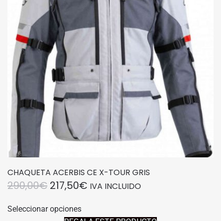
CHAQUETA ACERBIS CE X-TOUR GRIS
EL
EL
290,00
€
217,50
€
IVA INCLUIDO
PRECIO
PRECIO
Este
Seleccionar opciones
producto
ORIGINAL
ACTUAL