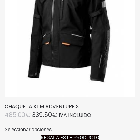
elegir
en
la
página
de
producto
CHAQUETA KTM ADVENTURE S
EL
EL
485,00
€
339,50
€
IVA INCLUIDO
PRECIO
PRECIO
Este
Seleccionar opciones
producto
ORIGINAL
ACTUAL
REGALA ESTE PRODUCTO
tiene