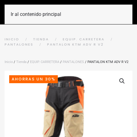
Ir al contenido principal
INICIO
TIENDA
EQUIP. CARRETERA
PANTALONES
PANTALON KTM ADV R V2
Inicio
/
Tienda
/
EQUIP. CARRETERA
/
PANTALONES
/ PANTALON KTM ADV R V2
AHORRAS UN 30%