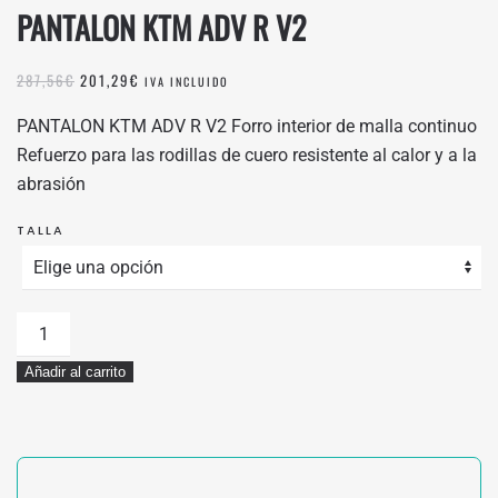
PANTALON KTM ADV R V2
EL
EL
287,56
€
201,29
€
IVA INCLUIDO
PRECIO
PRECIO
ORIGINAL
ACTUAL
PANTALON KTM ADV R V2 Forro interior de malla continuo
ERA:
ES:
Refuerzo para las rodillas de cuero resistente al calor y a la
287,56€.
201,29€.
abrasión
TALLA
PANTALON
KTM
Añadir al carrito
ADV
R
V2
cantidad