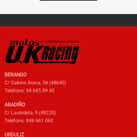
ERA:
ES:
múltiples
485,00€.
339,50€.
variantes.
Las
opciones
se
pueden
elegir
en
la
BERANGO
página
C/ Sabino Arana, 56 (48640)
de
Teléfono: 94 685 89 40
producto
ABADIÑO
C/ Laubideta, 9 (48220)
Teléfono: 846 661 060
URDULIZ