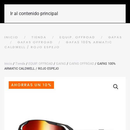
Ir al contenido principal
INICIO
TIENDA
EQUIP. OFFROAD
GAFAS
GAFAS OFFROAD
GAFAS 100% ARMATIC
CALDWELL / ROJO ESPEJO
Inicio
/
Tienda
/
EQUIP. OFFROAD
/
GAFAS
/
GAFAS OFFROAD
/ GAFAS 100%
ARMATIC CALDWELL / ROJO ESPEJO
AHORRAS UN 10%