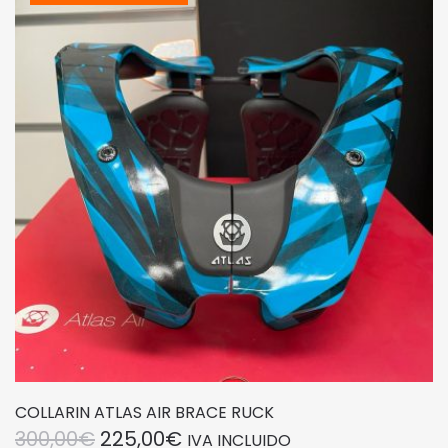
COLLARIN ATLAS AIR BRACE RUCK
EL
EL
300,00
€
225,00
€
IVA INCLUIDO