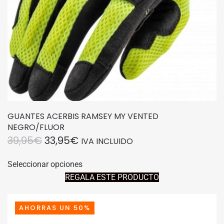
página
de
producto
GUANTES ACERBIS RAMSEY MY VENTED
NEGRO/FLUOR
EL
EL
39,95
€
33,95
€
IVA INCLUIDO
PRECIO
PRECIO
Este
Seleccionar opciones
producto
ORIGINAL
ACTUAL
REGALA ESTE PRODUCTO
tiene
ERA:
ES:
múltiples
39,95€.
33,95€.
variantes.
AHORRAS UN 50%
Las