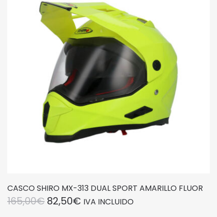
opciones
se
pueden
elegir
en
la
página
de
producto
CASCO SHIRO MX-313 DUAL SPORT AMARILLO FLUOR
EL
EL
165,00
€
82,50
€
IVA INCLUIDO
PRECIO
PRECIO
Este