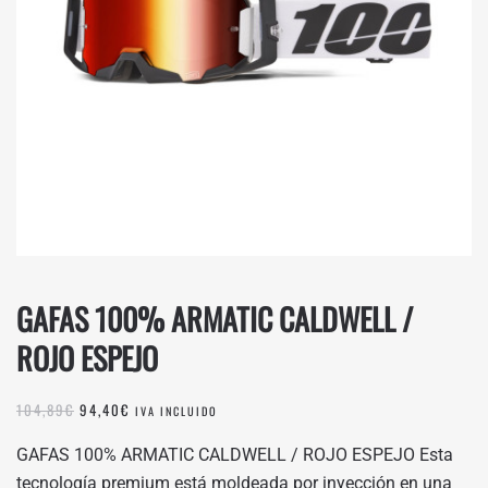
GAFAS 100% ARMATIC CALDWELL /
ROJO ESPEJO
EL
EL
104,89
€
94,40
€
IVA INCLUIDO
PRECIO
PRECIO
ORIGINAL
ACTUAL
GAFAS 100% ARMATIC CALDWELL / ROJO ESPEJO Esta
ERA:
ES:
tecnología premium está moldeada por inyección en una
104,89€.
94,40€.