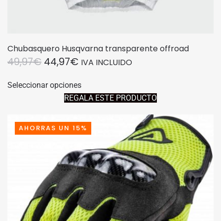
Chubasquero Husqvarna transparente offroad
EL
EL
49,97
€
44,97
€
IVA INCLUIDO
PRECIO
PRECIO
Este
Seleccionar opciones
producto
ORIGINAL
ACTUAL
REGALA ESTE PRODUCTO
tiene
ERA:
ES:
múltiples
49,97€.
44,97€.
variantes.
AHORRAS UN 15%
Las
opciones
se
pueden
elegir
en
la