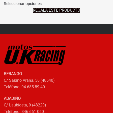
Seleccionar opciones
producto
ORIGINAL
ACTUAL
REGALA ESTE PRODUCTO
tiene
ERA:
ES:
múltiples
165,00€.
82,50€.
variantes.
Las
opciones
se
pueden
elegir
en
la
BERANGO
página
C/ Sabino Arana, 56 (48640)
de
Teléfono: 94 685 89 40
producto
ABADIÑO
C/ Laubideta, 9 (48220)
Teléfono: 846 661 060