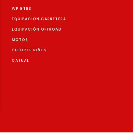
página
producto
de
WP BTRS
produc
EQUIPACIÓN CARRETERA
EQUIPACIÓN OFFROAD
MOTOS
DEPORTE NIÑOS
CASUAL