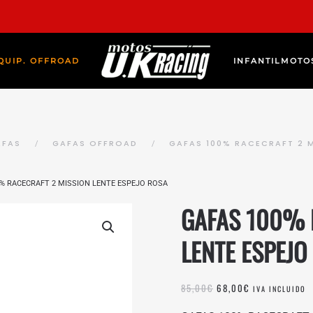
QUIP. OFFROAD
INFANTIL
MOTO
AFAS
GAFAS OFFROAD
GAFAS 100% RACECRAFT 2 M
0% RACECRAFT 2 MISSION LENTE ESPEJO ROSA
GAFAS 100% 
LENTE ESPEJO
EL
EL
85,00
€
68,00
€
IVA INCLUIDO
PRECIO
PRECIO
ORIGINAL
ACTUAL