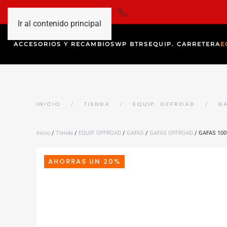
Ir al contenido principal
ACCESORIOS Y RECAMBIOS
WP BTRS
EQUIP. CARRETERA
E
INICIO
TIENDA
EQUIP. OFFROAD
G
Inicio
/
Tienda
/
EQUIP. OFFROAD
/
GAFAS
/
GAFAS OFFROAD
/ GAFAS 10
AHORRAS UN 20%