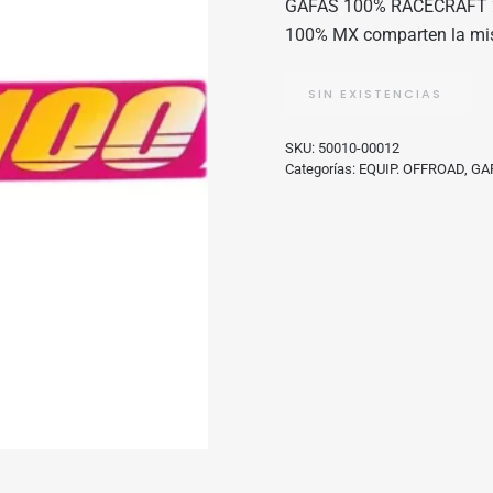
GAFAS 100% RACECRAFT 2
ERA:
ES:
100% MX comparten la misma
85,00€.
68,00€.
SIN EXISTENCIAS
SKU:
50010-00012
Categorías:
EQUIP. OFFROAD
,
GA