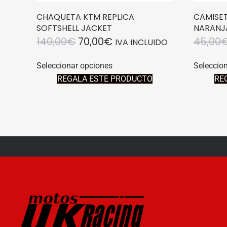
CHAQUETA KTM REPLICA
CAMISET
SOFTSHELL JACKET
NARANJ
EL
EL
140,00
€
70,00
€
45,00
IVA INCLUIDO
PRECIO
PRECIO
Este
Seleccionar opciones
Seleccio
producto
ORIGINAL
ACTUAL
REGALA ESTE PRODUCTO
RE
tiene
ERA:
ES:
múltiples
140,00€.
70,00€.
variantes.
Las
opciones
se
pueden
elegir
en
la
página
de