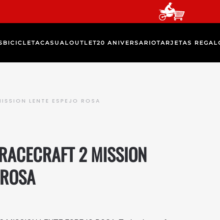
S
BICICLETA
CASUAL
OUTLET
20 ANIVERSARIO
TARJETAS REGAL
ISSION LENTE ESPEJO ROSA
RACECRAFT 2 MISSION
 ROSA