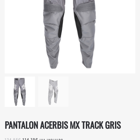
PANTALON ACERBIS MX TRACK GRIS
EL
EL
134,95
€
114,70
€