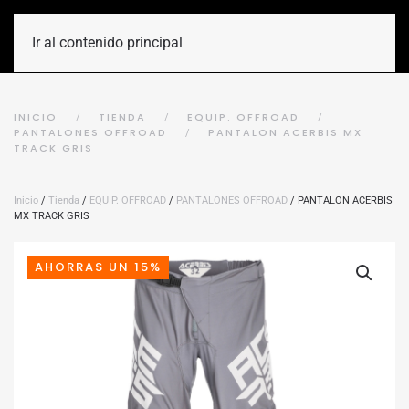
Ir al contenido principal
INICIO
TIENDA
EQUIP. OFFROAD
PANTALONES OFFROAD
PANTALON ACERBIS MX
TRACK GRIS
Inicio
/
Tienda
/
EQUIP. OFFROAD
/
PANTALONES OFFROAD
/ PANTALON ACERBIS
MX TRACK GRIS
AHORRAS UN 15%