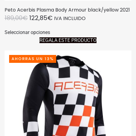
Peto Acerbis Plasma Body Armour black/yellow 2021
EL
EL
189,00
€
122,85
€
IVA INCLUIDO
PRECIO
PRECIO
Este
Seleccionar opciones
producto
ORIGINAL
ACTUAL
REGALA ESTE PRODUCTO
tiene
ERA:
ES:
múltiples
189,00€.
122,85€.
variantes.
AHORRAS UN 13%
Las
opciones
se
pueden
elegir
en
la
página
de