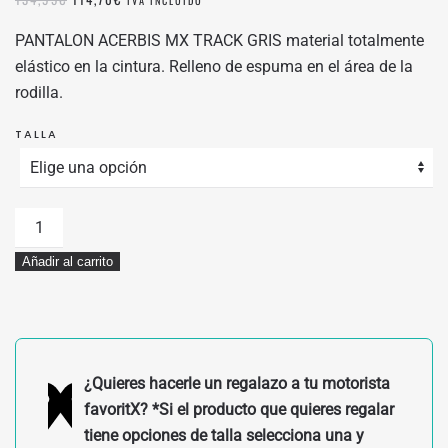
IVA INCLUIDO
PRECIO
PRECIO
ORIGINAL
ACTUAL
PANTALON ACERBIS MX TRACK GRIS material totalmente
ERA:
ES:
elástico en la cintura. Relleno de espuma en el área de la
134,95€.
114,70€.
rodilla.
TALLA
PANTALON
ACERBIS
Añadir al carrito
MX
TRACK
GRIS
cantidad
¿Quieres hacerle un regalazo a tu motorista
favoritX? *Si el producto que quieres regalar
tiene opciones de talla selecciona una y