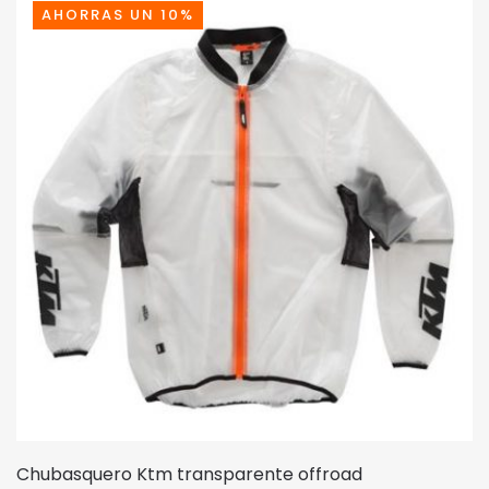
variantes.
AHORRAS UN 10%
Las
opciones
se
pueden
elegir
en
la
página
de
producto
Chubasquero Ktm transparente offroad