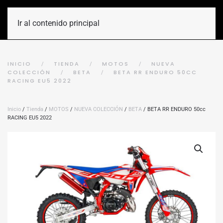
Ir al contenido principal
INICIO
TIENDA
MOTOS
NUEVA
COLECCIÓN
BETA
BETA RR ENDURO 50CC
RACING EU5 2022
Inicio
/
Tienda
/
MOTOS
/
NUEVA COLECCIÓN
/
BETA
/ BETA RR ENDURO 50cc
RACING EU5 2022