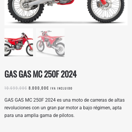
GAS GAS MC 250F 2024
EL
EL
10.699,00
€
8.000,00
€
IVA INCLUIDO
PRECIO
PRECIO
ORIGINAL
ACTUAL
GAS GAS MC 250F 2024 es una moto de carreras de altas
ERA:
ES:
revoluciones con un gran par motor a bajo régimen, apta
10.699,00€.
8.000,00€.
para una amplia gama de pilotos.