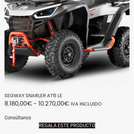
SEGWAY SNARLER AT6 LE
RANGO
8.180,00
€
-
10.270,00
€
IVA INCLUIDO
DE
Este
Consúltanos
producto
PRECIOS:
REGALA ESTE PRODUCTO
tiene
DESDE