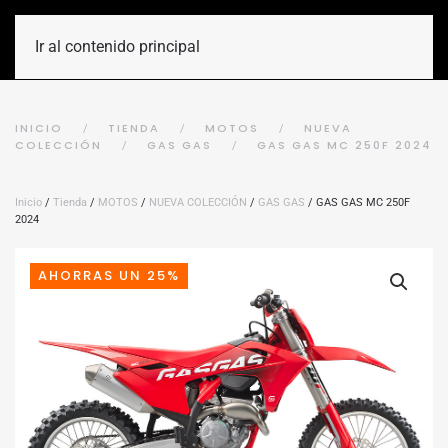
Ir al contenido principal
INICIO
TIENDA
MOTOS
NUEVA
COLECCIÓN
GAS GAS
GAS GAS MC 250F 2024
Inicio
/
Tienda
/
MOTOS
/
NUEVA COLECCIÓN
/
GAS GAS
/ GAS GAS MC 250F
2024
AHORRAS UN 25%