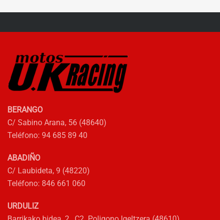
múltiples
8.180,00€
variantes.
HASTA
Las
10.270,00€
opciones
se
pueden
elegir
en
la
BERANGO
página
C/ Sabino Arana, 56 (48640)
de
Teléfono: 94 685 89 40
producto
ABADIÑO
C/ Laubideta, 9 (48220)
Teléfono: 846 661 060
URDULIZ
Barrikako bidea, 2, C2 Poligono Igeltzera (48610)