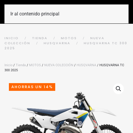
Ir al contenido principal
INICIO
TIENDA
MOTOS
NUEVA
COLECCIÓN
HUSQVARNA
HUSQVARNA TC 300
2025
Inicio
/
Tienda
/
MOTOS
/
NUEVA COLECCIÓN
/
HUSQVARNA
/ HUSQVARNA TC
300 2025
AHORRAS UN 14%