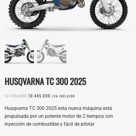
HUSQVARNA TC 300 2025
EL
EL
12.129,00
€
10.445,00
€
IVA INCLUIDO
PRECIO
PRECIO
ORIGINAL
ACTUAL
Husqvarna TC 300 2025 esta nueva máquina está
ERA:
ES:
propulsada por un potente motor de 2 tiempos con
12.129,00€.
10.445,00€.
inyección de combustible y fácil de pilotar