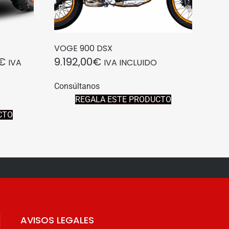
VOGE 900 DSX
RANGO
€
9.192,00
€
IVA
IVA INCLUIDO
DE
Consúltanos
PRECIOS:
REGALA ESTE PRODUCTO
DESDE
CTO
9.270,00€
HASTA
11.360,00€
AVISOS LEGALES