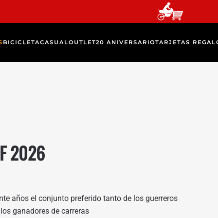
S
BICICLETA
CASUAL
OUTLET
20 ANIVERSARIO
TARJETAS REGAL
F 2026
e años el conjunto preferido tanto de los guerreros
los ganadores de carreras