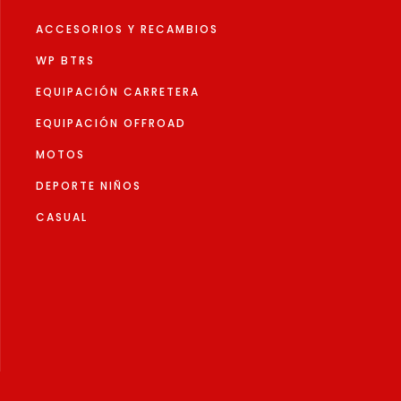
la
ACCESORIOS Y RECAMBIOS
página
de
WP BTRS
producto
EQUIPACIÓN CARRETERA
EQUIPACIÓN OFFROAD
MOTOS
DEPORTE NIÑOS
CASUAL