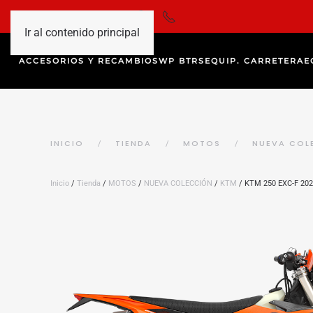
Ir al contenido principal
ACCESORIOS Y RECAMBIOS
WP BTRS
EQUIP. CARRETERA
E
INICIO
TIENDA
MOTOS
NUEVA COL
Inicio
/
Tienda
/
MOTOS
/
NUEVA COLECCIÓN
/
KTM
/ KTM 250 EXC-F 20