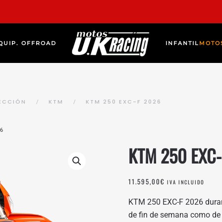
QUIP. OFFROAD
INFANTIL
MOTO
ECCIÓN
KTM
KTM 250 EXC-F 2026
26
KTM 250 EXC-
11.595,00
€
IVA INCLUIDO
KTM 250 EXC-F 2026 durant
de fin de semana como de 