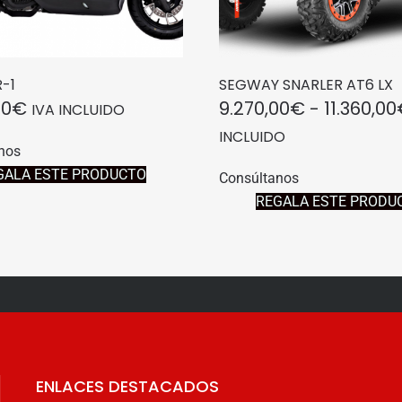
-1
SEGWAY SNARLER AT6 LX
00
€
9.270,00
€
-
11.360,00
IVA INCLUIDO
INCLUIDO
nos
Este
GALA ESTE PRODUCTO
Consúltanos
producto
REGALA ESTE PRODU
tiene
múltiples
variantes.
Las
opciones
se
pueden
elegir
ENLACES DESTACADOS
en