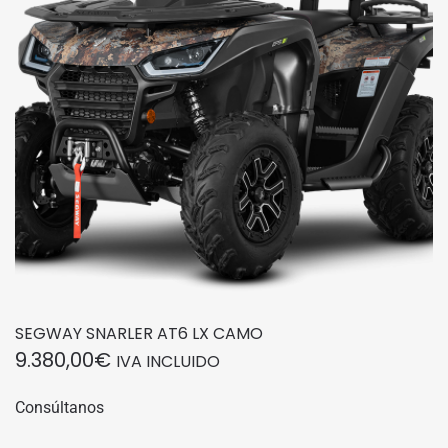
pueden
elegir
en
la
página
de
producto
SEGWAY SNARLER AT6 LX CAMO
9.380,00
€
IVA INCLUIDO
Consúltanos