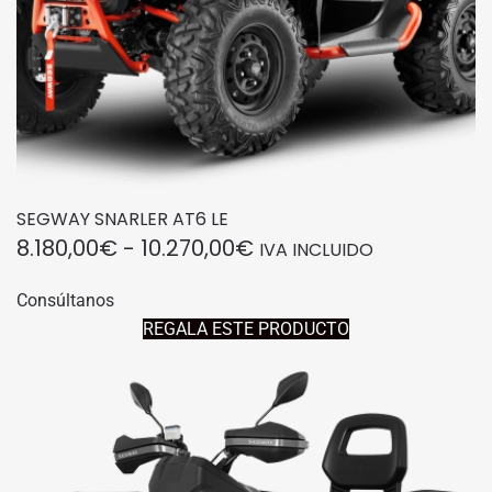
SEGWAY SNARLER AT6 LE
RANGO
8.180,00
€
-
10.270,00
€
IVA INCLUIDO
DE
Este
Consúltanos
producto
PRECIOS:
REGALA ESTE PRODUCTO
tiene
DESDE
múltiples
8.180,00€
variantes.
HASTA
Las
10.270,00€
opciones
se