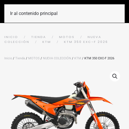
Ir al contenido principal
INICIO
TIENDA
MOTOS
NUEVA
COLECCIÓN
KTM
KTM 350 EXC-F 2026
Inicio
/
Tienda
/
MOTOS
/
NUEVA COLECCIÓN
/
KTM
/ KTM 350 EXC-F 2026