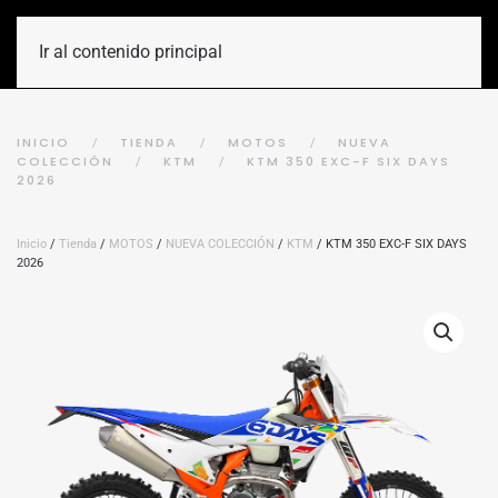
Ir al contenido principal
INICIO
TIENDA
MOTOS
NUEVA
COLECCIÓN
KTM
KTM 350 EXC-F SIX DAYS
2026
Inicio
/
Tienda
/
MOTOS
/
NUEVA COLECCIÓN
/
KTM
/ KTM 350 EXC-F SIX DAYS
2026