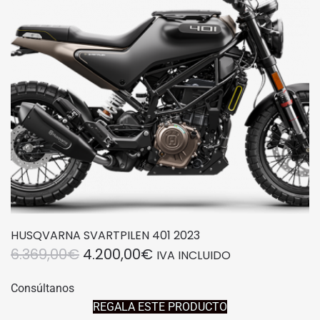
HUSQVARNA SVARTPILEN 401 2023
EL
EL
6.369,00
€
4.200,00
€
IVA INCLUIDO
PRECIO
PRECIO
Consúltanos
ORIGINAL
ACTUAL
REGALA ESTE PRODUCTO
ERA:
ES: