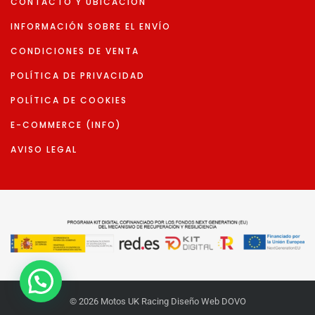
CONTACTO Y UBICACIÓN
INFORMACIÓN SOBRE EL ENVÍO
CONDICIONES DE VENTA
POLÍTICA DE PRIVACIDAD
POLÍTICA DE COOKIES
E-COMMERCE (INFO)
AVISO LEGAL
© 2026 Motos UK Racing Diseño Web DOVO