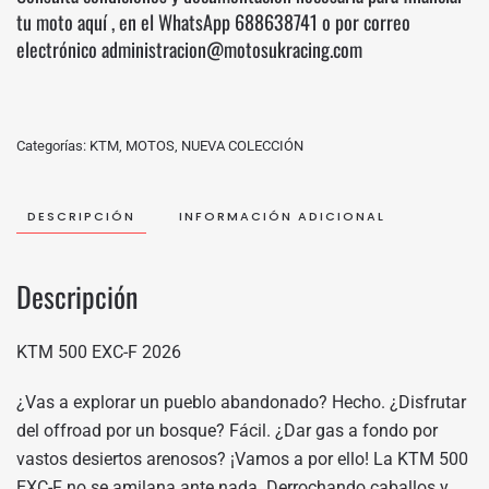
tu moto
aquí
, en el WhatsApp
688638741
o por correo
electrónico administracion@motosukracing.com
Categorías:
KTM
,
MOTOS
,
NUEVA COLECCIÓN
DESCRIPCIÓN
INFORMACIÓN ADICIONAL
Descripción
KTM 500 EXC-F 2026
¿Vas a explorar un pueblo abandonado? Hecho. ¿Disfrutar
del offroad por un bosque? Fácil. ¿Dar gas a fondo por
vastos desiertos arenosos? ¡Vamos a por ello! La KTM 500
EXC-F no se amilana ante nada. Derrochando caballos y