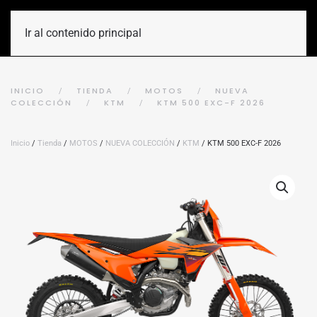
Ir al contenido principal
INICIO
TIENDA
MOTOS
NUEVA
COLECCIÓN
KTM
KTM 500 EXC-F 2026
Inicio
/
Tienda
/
MOTOS
/
NUEVA COLECCIÓN
/
KTM
/ KTM 500 EXC-F 2026