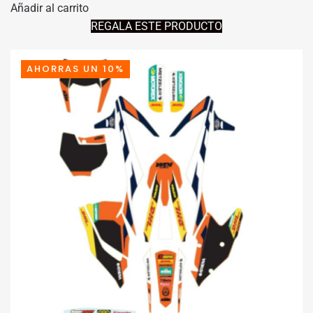
Añadir al carrito
ORIGINAL
ACTUAL
REGALA ESTE PRODUCTO
ERA:
ES:
179,95€.
129,95€.
AHORRAS UN 10%