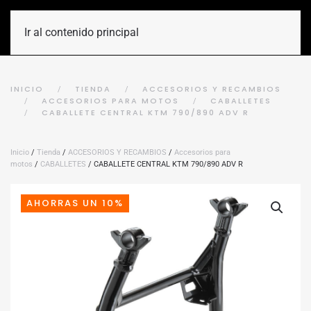
Ir al contenido principal
INICIO
TIENDA
ACCESORIOS Y RECAMBIOS
ACCESORIOS PARA MOTOS
CABALLETES
CABALLETE CENTRAL KTM 790/890 ADV R
Inicio
/
Tienda
/
ACCESORIOS Y RECAMBIOS
/
Accesorios para
motos
/
CABALLETES
/ CABALLETE CENTRAL KTM 790/890 ADV R
AHORRAS UN 10%