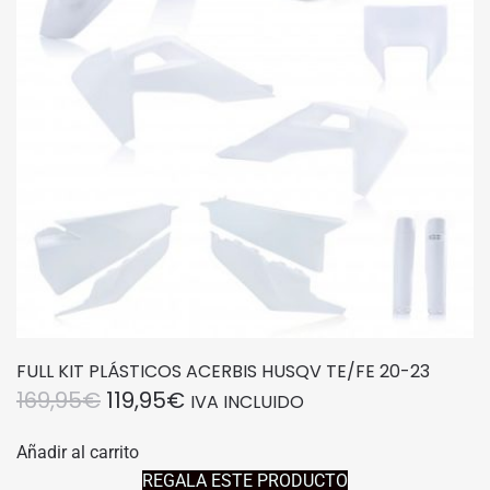
FULL KIT PLÁSTICOS ACERBIS HUSQV TE/FE 20-23
EL
EL
169,95
€
119,95
€
IVA INCLUIDO
PRECIO
PRECIO
Añadir al carrito
ORIGINAL
ACTUAL
REGALA ESTE PRODUCTO