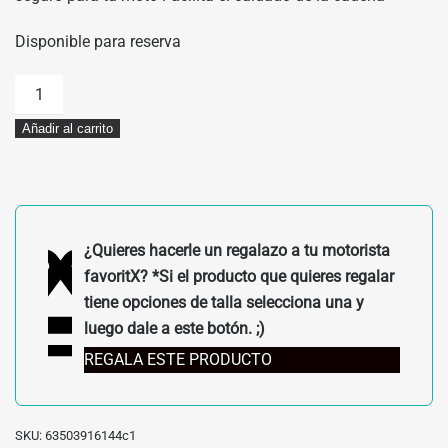
Disponible para reserva
CABALLETE
CENTRAL
Añadir al carrito
KTM
790/890
ADV
R
cantidad
¿Quieres hacerle un regalazo a tu motorista
favoritX? *Si el producto que quieres regalar
tiene opciones de talla selecciona una y
luego dale a este botón. ;)
REGALA ESTE PRODUCTO
SKU:
63503916144c1