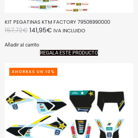
KIT PEGATINAS KTM FACTORY 79508990000
EL
EL
157,72
€
141,95
€
IVA INCLUIDO
PRECIO
PRECIO
Añadir al carrito
ORIGINAL
ACTUAL
REGALA ESTE PRODUCTO
ERA:
ES:
157,72€.
141,95€.
AHORRAS UN 10%