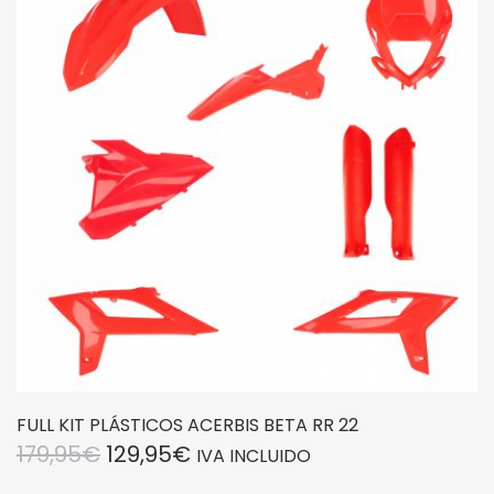
FULL KIT PLÁSTICOS ACERBIS BETA RR 22
EL
EL
179,95
€
129,95
€
IVA INCLUIDO
PRECIO
PRECIO