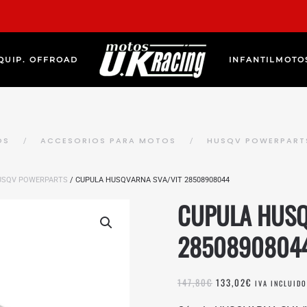
QUIP. OFFROAD
INFANTIL
MOTO
OS
ACCESORIOS PARA MOTOS
HUSQV POWERPART
USQV POWERPARTS
/ CUPULA HUSQVARNA SVA/VIT 28508908044
CUPULA HUSQ
2850890804
EL
EL
147,80
€
133,02
€
IVA INCLUIDO
PRECIO
PRECIO
ORIGINAL
ACTUAL