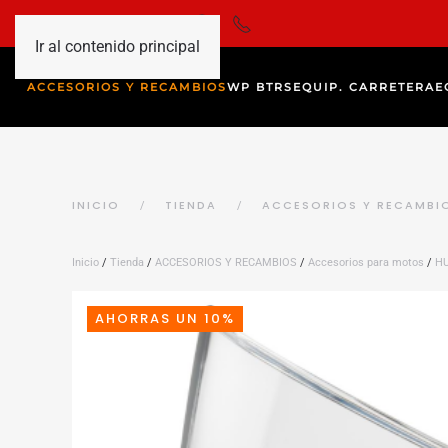
Ir al contenido principal
ACCESORIOS Y RECAMBIOS
WP BTRS
EQUIP. CARRETERA
E
INICIO
TIENDA
ACCESORIOS Y RECAMBI
Inicio
/
Tienda
/
ACCESORIOS Y RECAMBIOS
/
Accesorios para motos
/
H
AHORRAS UN 10%