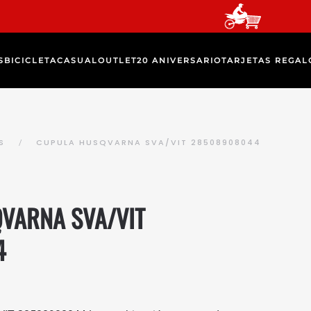
S
BICICLETA
CASUAL
OUTLET
20 ANIVERSARIO
TARJETAS REGAL
S
CUPULA HUSQVARNA SVA/VIT 28508908044
VARNA SVA/VIT
4