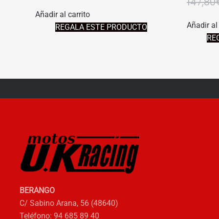
147,80
PRECIO
PRECIO
Añadir al carrito
ORIGINAL
ACTUAL
Añadir al 
REGALA ESTE PRODUCTO
ERA:
ES:
RE
27,71€.
24,94€.
BERANGO
C/ Sabino Arana, 56 (48640)
Teléfono: 94 685 89 40