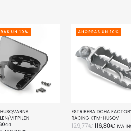
RAS UN 10%
AHORRAS UN 10%
 HUSQVARNA
ESTRIBERA DCHA FACTOR
LEN/VITPILEN
RACING KTM-HUSQV
08044
EL
EL
129,77
€
116,80
€
IVA I