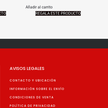
IO
PRECIO
PRECIO
Añadir al carrito
AL
ORIGINAL
ACTUAL
CTO
REGALA ESTE PRODUCTO
ERA:
ES:
0€.
29,71€.
26,74€.
AVISOS LEGALES
CONTACTO Y UBICACIÓN
INFORMACIÓN SOBRE EL ENVÍO
CONDICIONES DE VENTA
POLÍTICA DE PRIVACIDAD