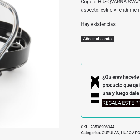
Cúpula HUSQVARNA SVA/VI
ERA:
ES:
aspecto, estilo y rendimie
147,80€.
133,02€.
Hay existencias
CUPULA
Añadir al carrito
HUSQVARNA
SVA/VIT
28508908044
cantidad
¿Quieres hacerle 
producto que quie
una y luego dale 
REGALA ESTE 
SKU:
28508908044
Categorías:
CUPULAS
,
HUSQV P