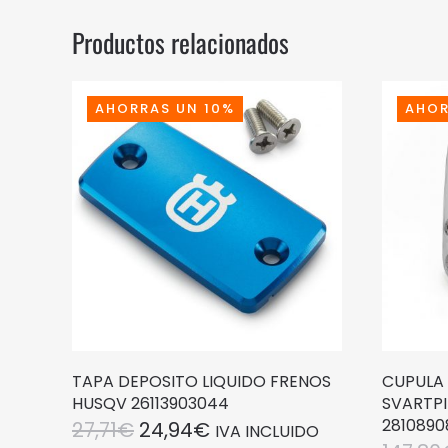
Productos relacionados
AHORRAS UN 10%
AHOR
TAPA DEPOSITO LIQUIDO FRENOS
CUPULA
HUSQV 26113903044
SVARTPI
281089
EL
EL
27,71
€
24,94
€
IVA INCLUIDO