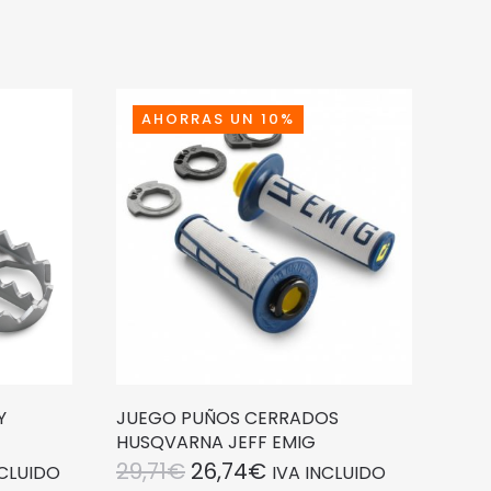
AHORRAS UN 10%
Y
JUEGO PUÑOS CERRADOS
HUSQVARNA JEFF EMIG
EL
EL
29,71
€
26,74
€
NCLUIDO
IVA INCLUIDO