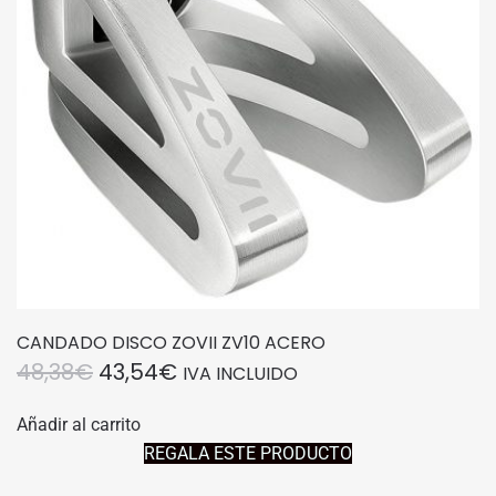
CANDADO DISCO ZOVII ZV10 ACERO
EL
EL
48,38
€
43,54
€
IVA INCLUIDO
PRECIO
PRECIO
Añadir al carrito
ORIGINAL
ACTUAL
REGALA ESTE PRODUCTO
ERA:
ES: