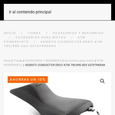
Ir al contenido principal
INICIO
TIENDA
ACCESORIOS Y RECAMBIOS
ACCESORIOS PARA MOTOS
KTM
POWERPARTS
ASIENTO CONDUCTOR ERGO KTM
790/890 ADV 63707940044
Inicio
/
Tienda
/
ACCESORIOS Y RECAMBIOS
/
Accesorios para motos
/
KTM
POWERPARTS
/ ASIENTO CONDUCTOR ERGO KTM 790/890 ADV 63707940044
AHORRAS UN 10%