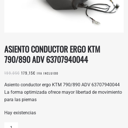
ASIENTO CONDUCTOR ERGO KTM
790/890 ADV 63707940044
EL
EL
199,05
€
179,15
€
IVA INCLUIDO
PRECIO
PRECIO
ORIGINAL
ACTUAL
Asiento conductor ergo KTM 790/890 ADV 63707940044
ERA:
ES:
La forma optimizada ofrece mayor libertad de movimiento
199,05€.
179,15€.
para las piernas
Hay existencias
ASIENTO