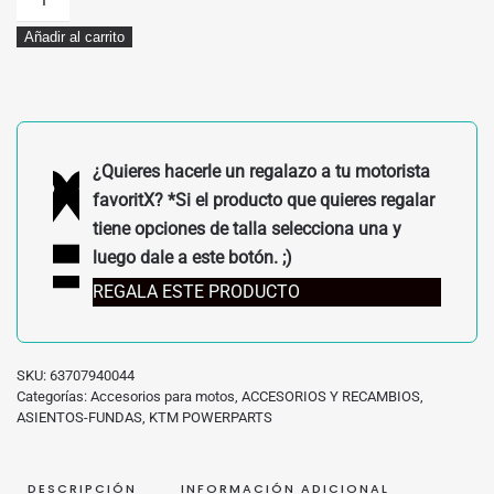
CONDUCTOR
Añadir al carrito
ERGO
KTM
790/890
ADV
63707940044
¿Quieres hacerle un regalazo a tu motorista
cantidad
favoritX? *Si el producto que quieres regalar
tiene opciones de talla selecciona una y
luego dale a este botón. ;)
REGALA ESTE PRODUCTO
SKU:
63707940044
Categorías:
Accesorios para motos
,
ACCESORIOS Y RECAMBIOS
,
ASIENTOS-FUNDAS
,
KTM POWERPARTS
DESCRIPCIÓN
INFORMACIÓN ADICIONAL