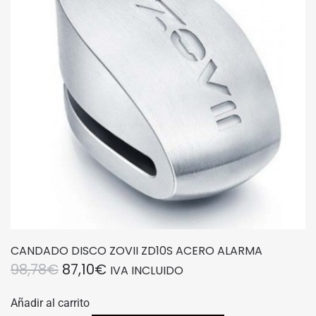
CANDADO DISCO ZOVII ZD10S ACERO ALARMA
EL
EL
98,78
€
87,10
€
IVA INCLUIDO
PRECIO
PRECIO
Añadir al carrito
ORIGINAL
ACTUAL