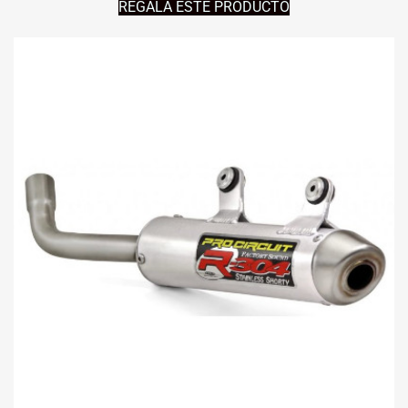
REGALA ESTE PRODUCTO
ERA:
ES:
98,78€.
87,10€.