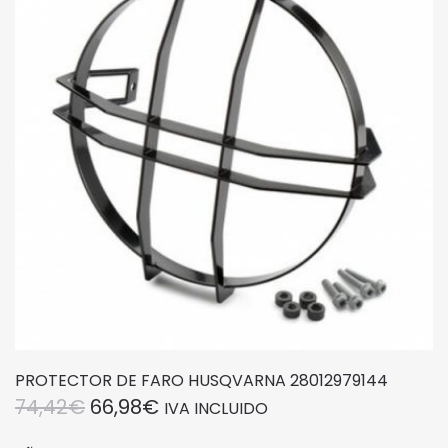
PROTECTOR DE FARO HUSQVARNA 28012979144
EL
EL
74,42
€
66,98
€
IVA INCLUIDO
PRECIO
PRECIO