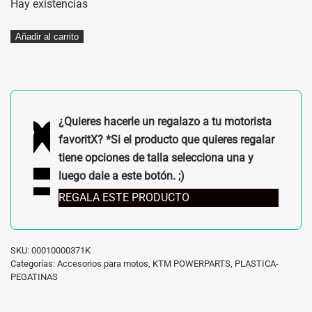
Hay existencias
KIT
Añadir al carrito
COMPLETO
PLÁSTICA
KTM
NEGRO
¿Quieres hacerle un regalazo a tu motorista
cantidad
favoritX? *Si el producto que quieres regalar
tiene opciones de talla selecciona una y
luego dale a este botón. ;)
REGALA ESTE PRODUCTO
SKU:
00010000371K
Categorías:
Accesorios para motos
,
KTM POWERPARTS
,
PLASTICA-
PEGATINAS