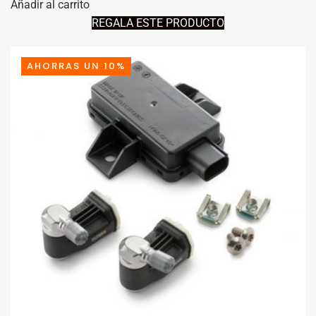
Añadir al carrito
ORIGINAL
ACTUAL
REGALA ESTE PRODUCTO
ERA:
ES:
74,42€.
66,98€.
AHORRAS UN 10%