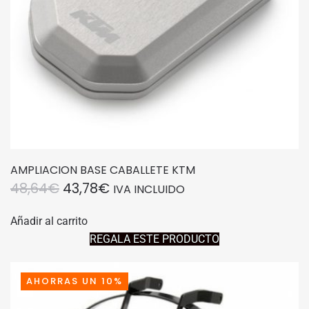
AMPLIACION BASE CABALLETE KTM
EL
EL
48,64
€
43,78
€
IVA INCLUIDO
PRECIO
PRECIO
Añadir al carrito
ORIGINAL
ACTUAL
REGALA ESTE PRODUCTO
ERA:
ES:
48,64€.
43,78€.
AHORRAS UN 10%