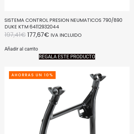
SISTEMA CONTROL PRESION NEUMATICOS 790/890
DUKE KTM 64112932044
EL
EL
197,41
€
177,67
€
IVA INCLUIDO
PRECIO
PRECIO
Añadir al carrito
ORIGINAL
ACTUAL
REGALA ESTE PRODUCTO
ERA:
ES:
197,41€.
177,67€.
AHORRAS UN 10%