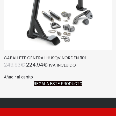
CABALLETE CENTRAL HUSQV NORDEN 901
EL
EL
249,93
€
224,94
€
IVA INCLUIDO
PRECIO
PRECIO
Añadir al carrito
ORIGINAL
ACTUAL
REGALA ESTE PRODUCTO
ERA:
ES:
249,93€.
224,94€.