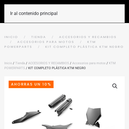
Ir al contenido principal
INICIO
TIENDA
ACCESORIOS Y RECAMBIOS
ACCESORIOS PARA MOTOS
KTM
POWERPARTS
KIT COMPLETO PLÁSTICA KTM NEGRO
Inicio
/
Tienda
/
ACCESORIOS Y RECAMBIOS
/
Accesorios para motos
/
KTM
POWERPARTS
/ KIT COMPLETO PLÁSTICA KTM NEGRO
AHORRAS UN 10%