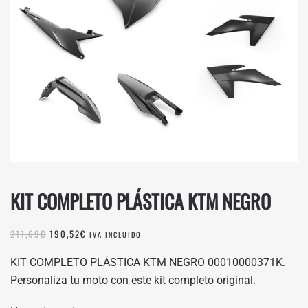
KIT COMPLETO PLÁSTICA KTM NEGRO
EL
EL
211,69
€
190,52
€
IVA INCLUIDO
PRECIO
PRECIO
ORIGINAL
ACTUAL
KIT COMPLETO PLÁSTICA KTM NEGRO 00010000371K.
ERA:
ES:
Personaliza tu moto con este kit completo original.
211,69€.
190,52€.