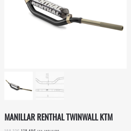
MANILLAR RENTHAL TWINWALL KTM
EL
EL
198,32
€
178,49
€