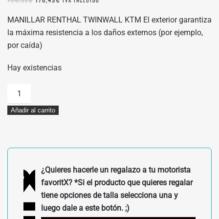
IVA INCLUIDO
PRECIO
PRECIO
ORIGINAL
ACTUAL
MANILLAR RENTHAL TWINWALL KTM El exterior garantiza
ERA:
ES:
la máxima resistencia a los daños externos (por ejemplo,
198,32€.
178,49€.
por caída)
Hay existencias
MANILLAR
RENTHAL
Añadir al carrito
TWINWALL
KTM
cantidad
¿Quieres hacerle un regalazo a tu motorista
favoritX? *Si el producto que quieres regalar
tiene opciones de talla selecciona una y
luego dale a este botón. ;)