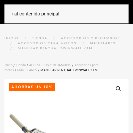
Ir al contenido principal
INICIO
TIENDA
ACCESORIOS Y RECAMBIOS
ACCESORIOS PARA MOTOS
MANILLARES
MANILLAR RENTHAL TWINWALL KTM
Inicio
/
Tienda
/
ACCESORIOS Y RECAMBIOS
/
Accesorios para
motos
/
MANILLARES
/ MANILLAR RENTHAL TWINWALL KTM
AHORRAS UN 10%