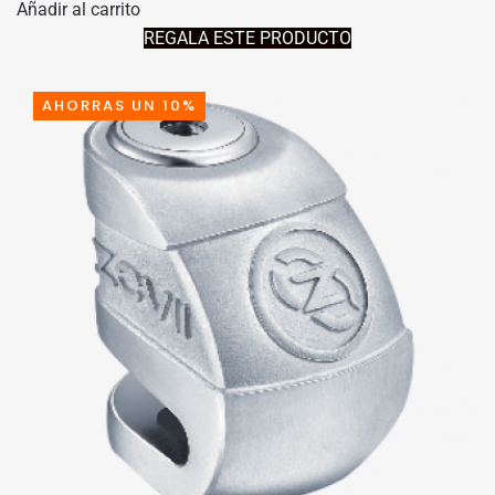
Añadir al carrito
ORIGINAL
ACTUAL
REGALA ESTE PRODUCTO
ERA:
ES:
48,64€.
43,78€.
AHORRAS UN 10%