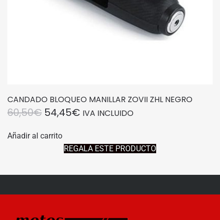
CANDADO BLOQUEO MANILLAR ZOVII ZHL NEGRO
EL
EL
60,50
€
54,45
€
IVA INCLUIDO
PRECIO
PRECIO
Añadir al carrito
ORIGINAL
ACTUAL
REGALA ESTE PRODUCTO
ERA:
ES:
60,50€.
54,45€.