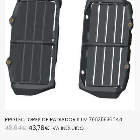
PROTECTORES DE RADIADOR KTM 79635936044
EL
EL
48,64
€
43,78
€
IVA INCLUIDO
PRECIO
PRECIO