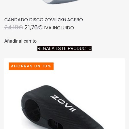
CANDADO DISCO ZOVII ZK6 ACERO
EL
EL
24,18
€
21,76
€
IVA INCLUIDO
PRECIO
PRECIO
Añadir al carrito
ORIGINAL
ACTUAL
REGALA ESTE PRODUCTO
ERA:
ES:
24,18€.
21,76€.
AHORRAS UN 10%