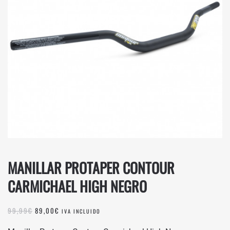
MANILLAR PROTAPER CONTOUR
CARMICHAEL HIGH NEGRO
EL
EL
99,99
€
89,00
€
IVA INCLUIDO
PRECIO
PRECIO
ORIGINAL
ACTUAL