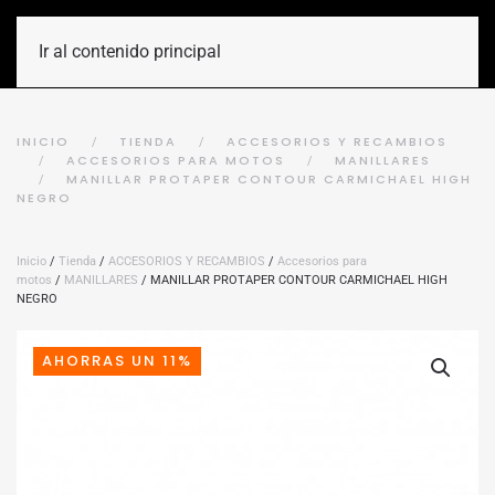
Ir al contenido principal
INICIO
TIENDA
ACCESORIOS Y RECAMBIOS
ACCESORIOS PARA MOTOS
MANILLARES
MANILLAR PROTAPER CONTOUR CARMICHAEL HIGH
NEGRO
Inicio
/
Tienda
/
ACCESORIOS Y RECAMBIOS
/
Accesorios para
motos
/
MANILLARES
/ MANILLAR PROTAPER CONTOUR CARMICHAEL HIGH
NEGRO
AHORRAS UN 11%