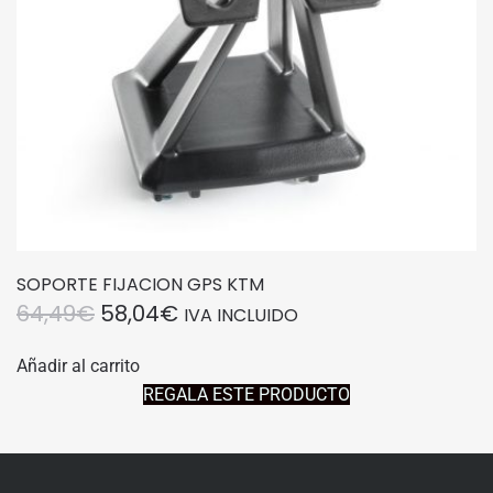
SOPORTE FIJACION GPS KTM
EL
EL
64,49
€
58,04
€
IVA INCLUIDO
PRECIO
PRECIO
Añadir al carrito
ORIGINAL
ACTUAL
REGALA ESTE PRODUCTO
ERA:
ES:
64,49€.
58,04€.