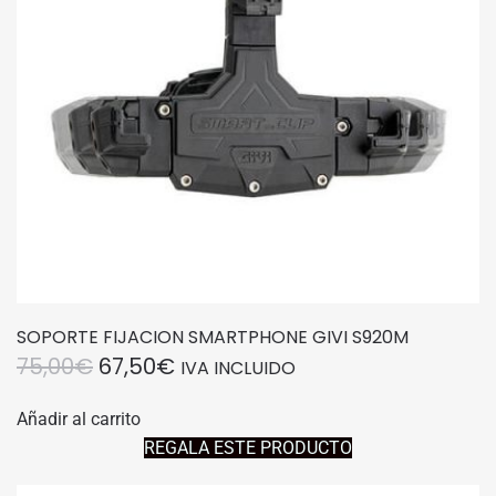
SOPORTE FIJACION SMARTPHONE GIVI S920M
EL
EL
75,00
€
67,50
€
IVA INCLUIDO
PRECIO
PRECIO
Añadir al carrito
ORIGINAL
ACTUAL
REGALA ESTE PRODUCTO
ERA:
ES: