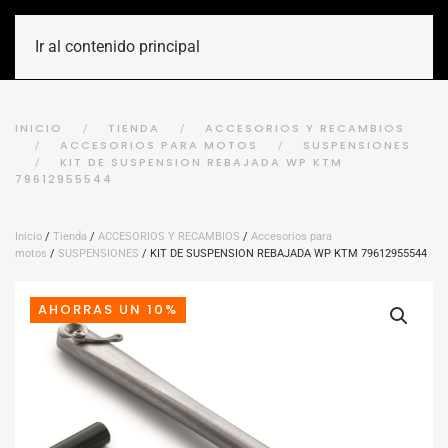
Ir al contenido principal
INICIO
TIENDA
ACCESORIOS Y RECAMBIOS
ACCESORIOS PARA MOTOS
SUSPENSIONES
KIT DE SUSPENSION REBAJADA WP KTM
79612955544
Inicio
/
Tienda
/
ACCESORIOS Y RECAMBIOS
/
Accesorios para
motos
/
SUSPENSIONES
/ KIT DE SUSPENSION REBAJADA WP KTM 79612955544
AHORRAS UN 10%