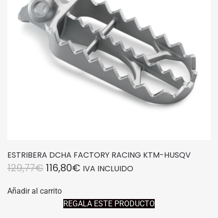
ESTRIBERA DCHA FACTORY RACING KTM-HUSQV
EL
EL
129,77
€
116,80
€
IVA INCLUIDO
PRECIO
PRECIO
Añadir al carrito
ORIGINAL
ACTUAL
REGALA ESTE PRODUCTO
ERA:
ES: