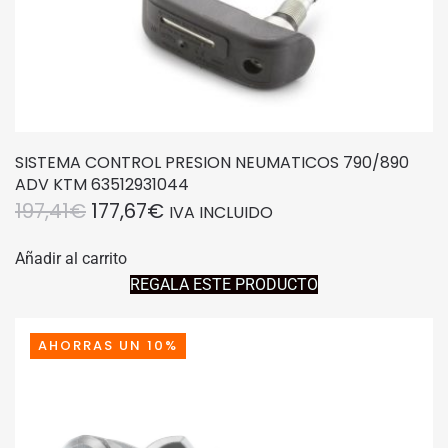
SISTEMA CONTROL PRESION NEUMATICOS 790/890
ADV KTM 63512931044
EL
EL
197,41
€
177,67
€
IVA INCLUIDO
PRECIO
PRECIO
Añadir al carrito
ORIGINAL
ACTUAL
REGALA ESTE PRODUCTO
ERA:
ES:
197,41€.
177,67€.
AHORRAS UN 10%