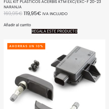
FULL KIT PLÁSTICOS ACERBIS KTM EXC/EXC-F 20-23
NARANJA
EL
EL
169,95
€
119,95
€
IVA INCLUIDO
PRECIO
PRECIO
Añadir al carrito
ORIGINAL
ACTUAL
REGALA ESTE PRODUCTO
ERA:
ES:
169,95€.
119,95€.
AHORRAS UN 10%