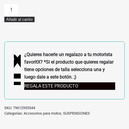
KIT
DE
Añadir al carrito
SUSPENSION
REBAJADA
WP
KTM
79612955544
¿Quieres hacerle un regalazo a tu motorista
cantidad
favoritX? *Si el producto que quieres regalar
tiene opciones de talla selecciona una y
luego dale a este botón. ;)
REGALA ESTE PRODUCTO
SKU:
79612955544
Categorías:
Accesorios para motos
,
SUSPENSIONES