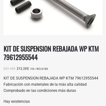
KIT DE SUSPENSION REBAJADA WP KTM
79612955544
EL
EL
237,10
€
213,39
€
IVA INCLUIDO
PRECIO
PRECIO
ORIGINAL
ACTUAL
KIT DE SUSPENSION REBAJADA WP KTM 79612955544
ERA:
ES:
Fabricación con materiales de la más alta calidad
237,10€.
213,39€.
Comprobado en las condiciones más duras
Hay existencias