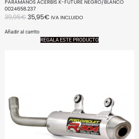
PARAMANOS ACERBIS K-FUTURE NEGRO/BLANCO
0024658.237
EL
EL
39,95
€
35,95
€
IVA INCLUIDO
PRECIO
PRECIO
Añadir al carrito
ORIGINAL
ACTUAL
REGALA ESTE PRODUCTO
ERA:
ES:
39,95€.
35,95€.