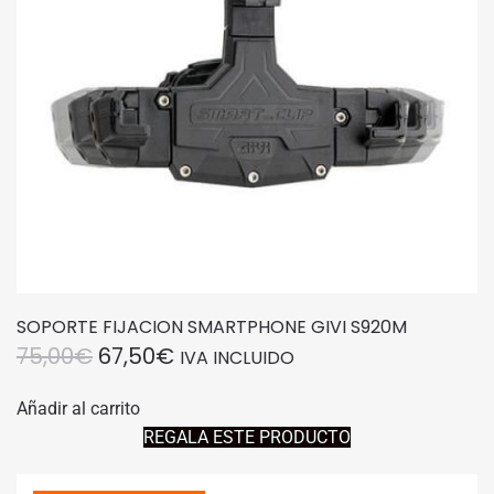
SOPORTE FIJACION SMARTPHONE GIVI S920M
EL
EL
75,00
€
67,50
€
IVA INCLUIDO
PRECIO
PRECIO
Añadir al carrito
ORIGINAL
ACTUAL
REGALA ESTE PRODUCTO
ERA:
ES:
75,00€.
67,50€.