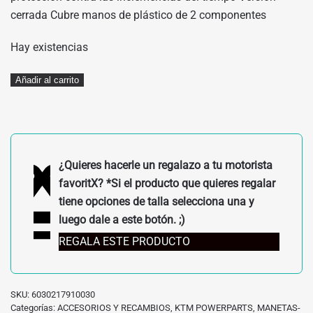
cerrada Cubre manos de plástico de 2 componentes
Hay existencias
KIT
Añadir al carrito
DE
CUBREMANOS
KTM
6030217910030
¿Quieres hacerle un regalazo a tu motorista
cantidad
favoritX? *Si el producto que quieres regalar
tiene opciones de talla selecciona una y
luego dale a este botón. ;)
REGALA ESTE PRODUCTO
SKU:
6030217910030
Categorías:
ACCESORIOS Y RECAMBIOS
,
KTM POWERPARTS
,
MANETAS-