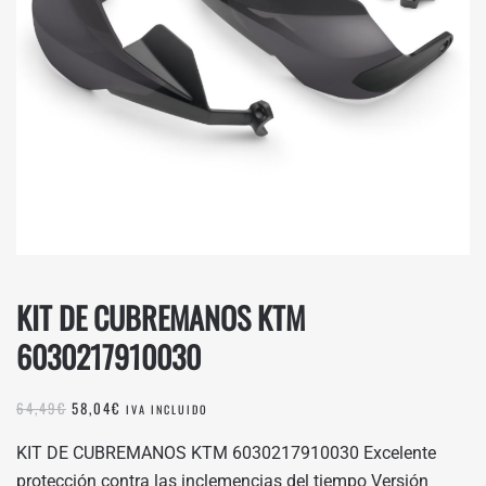
KIT DE CUBREMANOS KTM
6030217910030
EL
EL
64,49
€
58,04
€
IVA INCLUIDO
PRECIO
PRECIO
ORIGINAL
ACTUAL
KIT DE CUBREMANOS KTM 6030217910030 Excelente
ERA:
ES:
protección contra las inclemencias del tiempo Versión
64,49€.
58,04€.