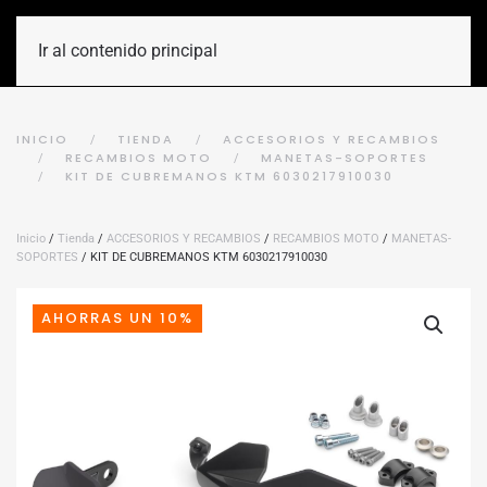
Ir al contenido principal
INICIO
TIENDA
ACCESORIOS Y RECAMBIOS
RECAMBIOS MOTO
MANETAS-SOPORTES
KIT DE CUBREMANOS KTM 6030217910030
Inicio
/
Tienda
/
ACCESORIOS Y RECAMBIOS
/
RECAMBIOS MOTO
/
MANETAS-
SOPORTES
/ KIT DE CUBREMANOS KTM 6030217910030
AHORRAS UN 10%