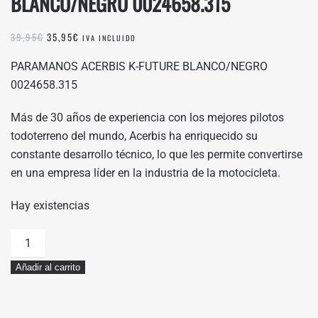
BLANCO/NEGRO 0024658.315
EL
EL
39,95
€
35,95
€
IVA INCLUIDO
PRECIO
PRECIO
ORIGINAL
ACTUAL
PARAMANOS ACERBIS K-FUTURE BLANCO/NEGRO
ERA:
ES:
0024658.315
39,95€.
35,95€.
Más de 30 años de experiencia con los mejores pilotos
todoterreno del mundo, Acerbis ha enriquecido su
constante desarrollo técnico, lo que les permite convertirse
en una empresa líder en la industria de la motocicleta.
Hay existencias
PARAMANOS
ACERBIS
Añadir al carrito
K-
FUTURE
BLANCO/NEGRO