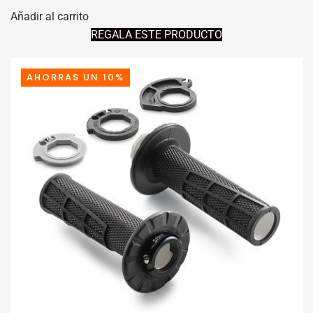
PRECIO
PRECIO
Añadir al carrito
ORIGINAL
ACTUAL
REGALA ESTE PRODUCTO
ERA:
ES:
104,95€.
94,45€.
AHORRAS UN 10%