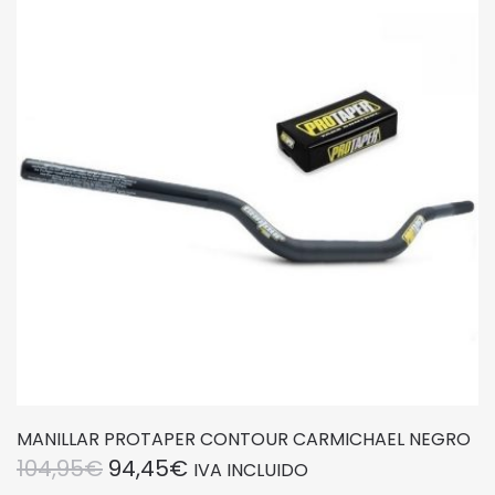
MANILLAR PROTAPER CONTOUR CARMICHAEL NEGRO
EL
EL
104,95
€
94,45
€
IVA INCLUIDO