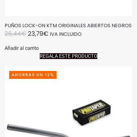
PUÑOS LOCK-ON KTM ORIGINALES ABIERTOS NEGROS
EL
EL
26,44
€
23,79
€
IVA INCLUIDO
PRECIO
PRECIO
Añadir al carrito
ORIGINAL
ACTUAL
REGALA ESTE PRODUCTO
ERA:
ES:
26,44€.
23,79€.
AHORRAS UN 12%