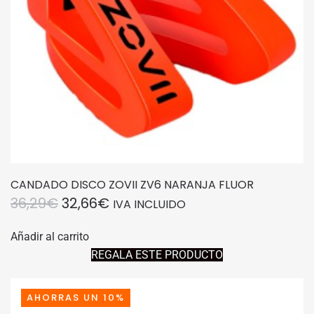
CANDADO DISCO ZOVII ZV6 NARANJA FLUOR
EL
EL
36,29
€
32,66
€
IVA INCLUIDO
PRECIO
PRECIO
Añadir al carrito
ORIGINAL
ACTUAL
REGALA ESTE PRODUCTO
ERA:
ES:
36,29€.
32,66€.
AHORRAS UN 10%