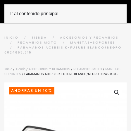
Ir al contenido principal
INICIO
TIENDA
ACCESORIOS Y RECAMBIOS
RECAMBIOS MOTO
MANETAS-SOPORTES
PARAMANOS ACERBIS K-FUTURE BLANCO/NEGRO
0024658.315
Inicio
/
Tienda
/
ACCESORIOS Y RECAMBIOS
/
RECAMBIOS MOTO
/
MANETAS-
SOPORTES
/ PARAMANOS ACERBIS K-FUTURE BLANCO/NEGRO 0024658.315
AHORRAS UN 10%