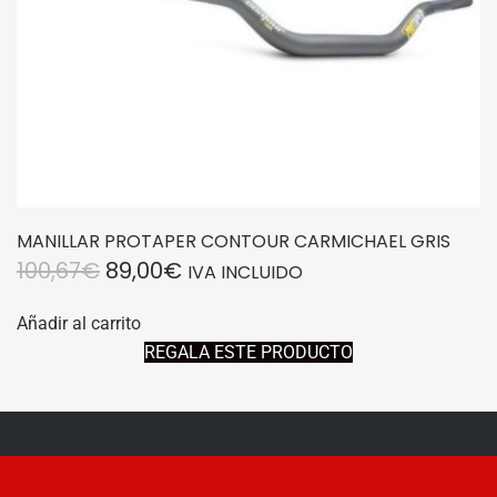
MANILLAR PROTAPER CONTOUR CARMICHAEL GRIS
EL
EL
100,67
€
89,00
€
IVA INCLUIDO
PRECIO
PRECIO
Añadir al carrito
ORIGINAL
ACTUAL
REGALA ESTE PRODUCTO
ERA:
ES:
100,67€.
89,00€.